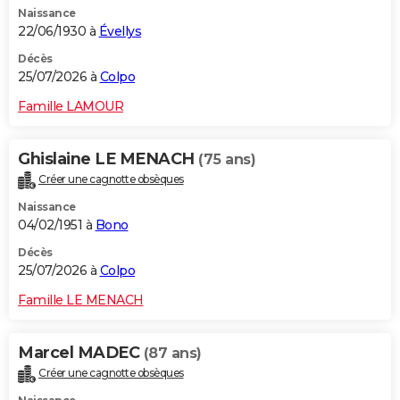
Naissance
City break
Voyage de noces
Climat
Destinations
Voyage nature
Forum
+
PHOTO
22/06/1930 à
Évellys
GUIDES D'ACHAT
Décès
25/07/2026 à
Colpo
BONS PLANS
Famille LAMOUR
CARTE DE VOEUX
Ghislaine LE MENACH
(75 ans)
Carte Bonne année
Carte Pâques
Carte de Noël
Carte Saint-Valentin
Carte d'anniversaire
DICTIONNAIRE
Créer une cagnotte obsèques
Biographies
Expressions
Dictionnaire
Citations
Proverbes
PROGRAMME TV
Naissance
04/02/1951 à
Bono
COPAINS D'AVANT
Décès
25/07/2026 à
Colpo
Se connecter
Collèges
Universités
Service militaire
S'inscrire
Lycées
Primaires
Entreprises
Avis de recherche
AVIS DE DÉCÈS
Famille LE MENACH
FORUM
Lifestyle
Sport
Television
Cinema
Bricolage
Culture
Auto
Voyage
Marcel MADEC
(87 ans)
Créer une cagnotte obsèques