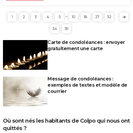
...
1
2
3
4
5
10
18
27
32
34
39
Carte de condoléances : envoyer
gratuitement une carte
Message de condoléances :
exemples de textes et modèle de
courrier
Où sont nés les habitants de Colpo qui nous ont
quittés ?