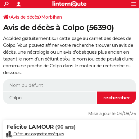
ACTUALITÉS
Connexion
S'inscrire
Avis de décès
Morbihan
Rechercher
Société
Education
Villes
Politique
Faits Divers
Monde
+
SPORT
Avis de décès à Colpo (56390)
Football
Cyclisme
Forum
Coupe du monde 2026
Tennis
Rugby
CULTURE
Accédez gratuitement sur cette page au carnet des décès de
TNT
Cinéma
Musique
Programme TV
Streaming
Sorties cinéma
+
Colpo. Vous pouvez affiner votre recherche, trouver un avis de
FINANCE
décès, une nécrologie ou un avis d'obsèques plus ancien en
Impôts
Immobilier
Banque
Crédit
Retraite
Epargne
Risques naturels par ville
Assurance
AUTO
tapant le nom d'un défunt et/ou le nom (ou code postal) d'une
commune proche de Colpo dans le moteur de recherche ci-
Réserver un essai
Berlines
Forum auto
Essais
Citadines
SUV
+
HIGH-TECH
dessous.
Meilleur smartphone
Ordinateurs
Guide high-tech
Mobiles
Internet
Jeux vidéo
+
BRICOLAGE
Aménagement intérieur
Cuisine
Jardinage
+
Forum
Extérieur
Salle de bains
Rangement
WEEK-END
Escapades
Expositions
Week-end nature
Guides de France
Patrimoine
Musées
+
LIFESTYLE
Mise à jour le 04/08/26
Bien-être
Mode
+
Art de vivre
Loisirs
Modes de vie
SANTE
Felicite LAMOUR
(96 ans)
Guide de la santé
Médicaments
+
Alimentation
Maladies
Sommeil
VOYAGE
Créer une cagnotte obsèques