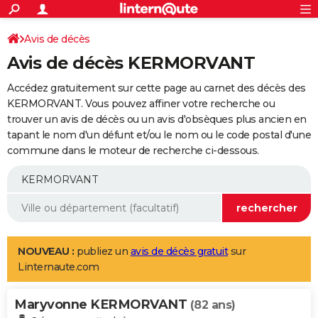
ACTUALITÉS
Connexion
S'inscrire
Avis de décès
Rechercher
Société
Education
Villes
Politique
Faits Divers
Monde
+
SPORT
Avis de décès KERMORVANT
Football
Cyclisme
Forum
Coupe du monde 2026
Tennis
Rugby
CULTURE
Accédez gratuitement sur cette page au carnet des décès des
TNT
Cinéma
Musique
Programme TV
Streaming
Sorties cinéma
+
KERMORVANT. Vous pouvez affiner votre recherche ou
FINANCE
trouver un avis de décès ou un avis d'obsèques plus ancien en
Impôts
Immobilier
Banque
Crédit
Retraite
Epargne
Risques naturels par ville
Assurance
AUTO
tapant le nom d'un défunt et/ou le nom ou le code postal d'une
commune dans le moteur de recherche ci-dessous.
Réserver un essai
Berlines
Forum auto
Essais
Citadines
SUV
+
HIGH-TECH
Meilleur smartphone
Ordinateurs
Guide high-tech
Mobiles
Internet
Jeux vidéo
+
BRICOLAGE
Aménagement intérieur
Cuisine
Jardinage
+
Forum
Extérieur
Salle de bains
Rangement
WEEK-END
Escapades
Expositions
Week-end nature
Guides de France
Patrimoine
Musées
+
LIFESTYLE
NOUVEAU :
publiez un
avis de décès gratuit
sur
Linternaute.com
Bien-être
Mode
+
Art de vivre
Loisirs
Modes de vie
SANTE
Maryvonne KERMORVANT
Guide de la santé
Médicaments
+
Alimentation
Maladies
Sommeil
(82 ans)
VOYAGE