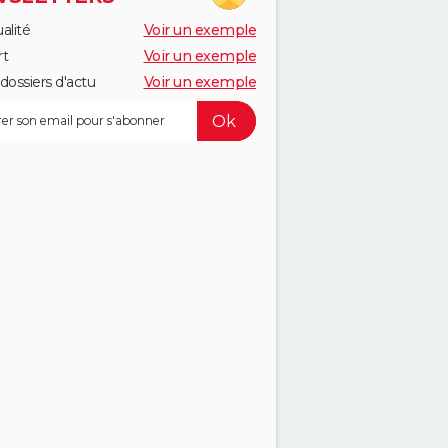
alité
Voir un exemple
rt
Voir un exemple
dossiers d'actu
Voir un exemple