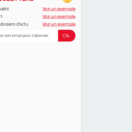
alité
Voir un exemple
rt
Voir un exemple
dossiers d'actu
Voir un exemple