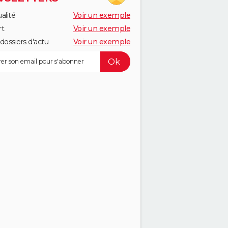
alité
Voir un exemple
rt
Voir un exemple
dossiers d'actu
Voir un exemple