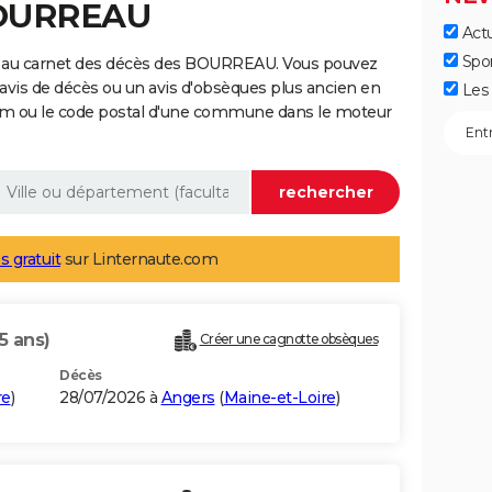
BOURREAU
Actu
Spo
e au carnet des décès des BOURREAU. Vous pouvez
 avis de décès ou un avis d'obsèques plus ancien en
Les 
nom ou le code postal d'une commune dans le moteur
s gratuit
sur Linternaute.com
5 ans)
Créer une cagnotte obsèques
Décès
re
)
28/07/2026 à
Angers
(
Maine-et-Loire
)