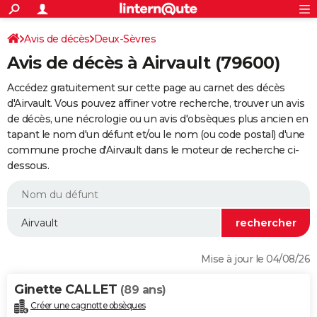
ACTUALITÉS
Connexion
S'inscrire
Avis de décès
Deux-Sèvres
Rechercher
Société
Education
Villes
Politique
Faits Divers
Monde
+
SPORT
Avis de décès à Airvault (79600)
Football
Cyclisme
Forum
Coupe du monde 2026
Tennis
Rugby
CULTURE
Accédez gratuitement sur cette page au carnet des décès
TNT
Cinéma
Musique
Programme TV
Streaming
Sorties cinéma
+
d'Airvault. Vous pouvez affiner votre recherche, trouver un avis
FINANCE
de décès, une nécrologie ou un avis d'obsèques plus ancien en
Impôts
Immobilier
Banque
Crédit
Retraite
Epargne
Risques naturels par ville
Assurance
AUTO
tapant le nom d'un défunt et/ou le nom (ou code postal) d'une
commune proche d'Airvault dans le moteur de recherche ci-
Réserver un essai
Berlines
Forum auto
Essais
Citadines
SUV
+
HIGH-TECH
dessous.
Meilleur smartphone
Ordinateurs
Guide high-tech
Mobiles
Internet
Jeux vidéo
+
BRICOLAGE
Aménagement intérieur
Cuisine
Jardinage
+
Forum
Extérieur
Salle de bains
Rangement
WEEK-END
Escapades
Expositions
Week-end nature
Guides de France
Patrimoine
Musées
+
LIFESTYLE
Mise à jour le 04/08/26
Bien-être
Mode
+
Art de vivre
Loisirs
Modes de vie
SANTE
Ginette CALLET
(89 ans)
Guide de la santé
Médicaments
+
Alimentation
Maladies
Sommeil
VOYAGE
Créer une cagnotte obsèques