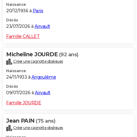
Naissance
City break
Voyage de noces
Climat
Destinations
Voyage nature
Forum
+
PHOTO
20/12/1936 à
Paris
GUIDES D'ACHAT
Décès
23/07/2026 à
Airvault
BONS PLANS
Famille CALLET
CARTE DE VOEUX
Micheline JOURDE
(92 ans)
Carte Bonne année
Carte Pâques
Carte de Noël
Carte Saint-Valentin
Carte d'anniversaire
DICTIONNAIRE
Créer une cagnotte obsèques
Biographies
Expressions
Dictionnaire
Citations
Proverbes
PROGRAMME TV
Naissance
24/11/1933 à
Angoulême
COPAINS D'AVANT
Décès
09/07/2026 à
Airvault
Se connecter
Collèges
Universités
Service militaire
S'inscrire
Lycées
Primaires
Entreprises
Avis de recherche
AVIS DE DÉCÈS
Famille JOURDE
FORUM
Lifestyle
Sport
Television
Cinema
Bricolage
Culture
Auto
Voyage
Jean PAIN
(75 ans)
Créer une cagnotte obsèques