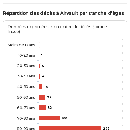
Répartition des décès à Airvault par tranche d'âges
Données exprimées en nombre de décès (source :
Insee)
Moins de 10 ans
1
10-20 ans
1
20-30 ans
5
30-40 ans
4
40-50 ans
16
50-60 ans
29
60-70 ans
32
70-80 ans
100
80-90 ans
299