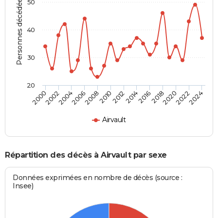
Personnes décédées
50
40
30
20
2002
2012
2022
2004
2014
2024
2006
2016
2008
2018
2000
2010
2020
Airvault
Répartition des décès à Airvault par sexe
Données exprimées en nombre de décès (source :
Insee)