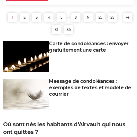
...
1
2
3
4
5
9
17
25
29
31
36
Carte de condoléances : envoyer
gratuitement une carte
Message de condoléances :
exemples de textes et modèle de
courrier
Où sont nés les habitants d'Airvault qui nous
ont quittés ?