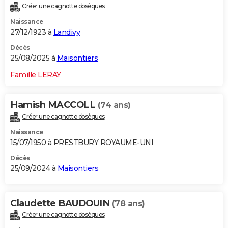
Créer une cagnotte obsèques
City break
Voyage de noces
Climat
Destinations
Voyage nature
Forum
+
PHOTO
Naissance
27/12/1923 à
Landivy
GUIDES D'ACHAT
Décès
BONS PLANS
25/08/2025 à
Maisontiers
CARTE DE VOEUX
Famille LERAY
Carte Bonne année
Carte Pâques
Carte de Noël
Carte Saint-Valentin
Carte d'anniversaire
DICTIONNAIRE
Hamish MACCOLL
(74 ans)
Biographies
Expressions
Dictionnaire
Citations
Proverbes
PROGRAMME TV
Créer une cagnotte obsèques
Naissance
COPAINS D'AVANT
15/07/1950 à PRESTBURY ROYAUME-UNI
Se connecter
Collèges
Universités
Service militaire
S'inscrire
Lycées
Primaires
Entreprises
Avis de recherche
AVIS DE DÉCÈS
Décès
25/09/2024 à
Maisontiers
FORUM
Lifestyle
Sport
Television
Cinema
Bricolage
Culture
Auto
Voyage
Claudette BAUDOUIN
(78 ans)
Créer une cagnotte obsèques