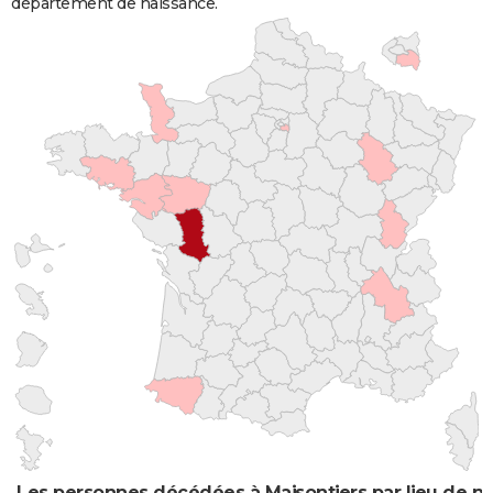
département de naissance.
Les personnes décédées à Maisontiers par lieu de n