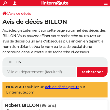
ACTUALITÉS
Connexion
S'inscrire
Avis de décès
Rechercher
Société
Education
Villes
Politique
Faits Divers
Monde
+
SPORT
Avis de décès BILLON
Football
Cyclisme
Forum
Coupe du monde 2026
Tennis
Rugby
CULTURE
Accédez gratuitement sur cette page au carnet des décès des
TNT
Cinéma
Musique
Programme TV
Streaming
Sorties cinéma
+
BILLON. Vous pouvez affiner votre recherche ou trouver un
FINANCE
avis de décès ou un avis d'obsèques plus ancien en tapant le
Impôts
Immobilier
Banque
Crédit
Retraite
Epargne
Risques naturels par ville
Assurance
AUTO
nom d'un défunt et/ou le nom ou le code postal d'une
commune dans le moteur de recherche ci-dessous.
Réserver un essai
Berlines
Forum auto
Essais
Citadines
SUV
+
HIGH-TECH
Meilleur smartphone
Ordinateurs
Guide high-tech
Mobiles
Internet
Jeux vidéo
+
BRICOLAGE
Aménagement intérieur
Cuisine
Jardinage
+
Forum
Extérieur
Salle de bains
Rangement
WEEK-END
Escapades
Expositions
Week-end nature
Guides de France
Patrimoine
Musées
+
LIFESTYLE
NOUVEAU :
publiez un
avis de décès gratuit
sur
Linternaute.com
Bien-être
Mode
+
Art de vivre
Loisirs
Modes de vie
SANTE
Robert BILLON
Guide de la santé
Médicaments
+
Alimentation
Maladies
Sommeil
(96 ans)
VOYAGE