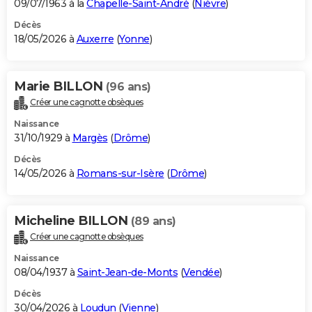
09/07/1963 à la
Chapelle-Saint-André
(
Nièvre
)
Décès
18/05/2026 à
Auxerre
(
Yonne
)
Marie BILLON
(96 ans)
Créer une cagnotte obsèques
Naissance
31/10/1929 à
Margès
(
Drôme
)
Décès
14/05/2026 à
Romans-sur-Isère
(
Drôme
)
Micheline BILLON
(89 ans)
Créer une cagnotte obsèques
Naissance
08/04/1937 à
Saint-Jean-de-Monts
(
Vendée
)
Décès
30/04/2026 à
Loudun
(
Vienne
)