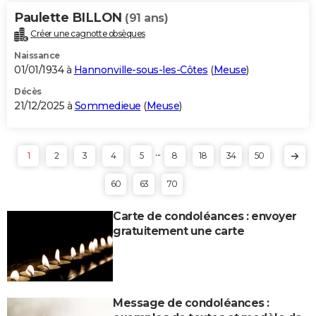
Paulette BILLON
(91 ans)
Créer une cagnotte obsèques
Naissance
01/01/1934 à
Hannonville-sous-les-Côtes
(
Meuse
)
Décès
21/12/2025 à
Sommedieue
(
Meuse
)
...
1
2
3
4
5
8
18
34
50
60
63
70
Carte de condoléances : envoyer
gratuitement une carte
Message de condoléances :