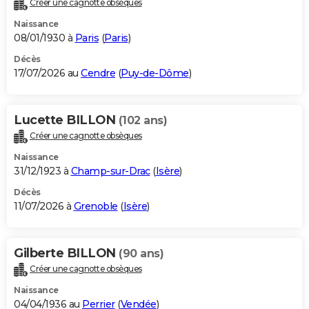
Créer une cagnotte obsèques
City break
Voyage de noces
Climat
Destinations
Voyage nature
Forum
+
PHOTO
Naissance
08/01/1930 à
Paris
(
Paris
)
GUIDES D'ACHAT
Décès
17/07/2026 au
Cendre
(
Puy-de-Dôme
)
BONS PLANS
CARTE DE VOEUX
Lucette BILLON
(102 ans)
Carte Bonne année
Carte Pâques
Carte de Noël
Carte Saint-Valentin
Carte d'anniversaire
DICTIONNAIRE
Créer une cagnotte obsèques
Biographies
Expressions
Dictionnaire
Citations
Proverbes
PROGRAMME TV
Naissance
31/12/1923 à
Champ-sur-Drac
(
Isère
)
COPAINS D'AVANT
Décès
11/07/2026 à
Grenoble
(
Isère
)
Se connecter
Collèges
Universités
Service militaire
S'inscrire
Lycées
Primaires
Entreprises
Avis de recherche
AVIS DE DÉCÈS
FORUM
Gilberte BILLON
(90 ans)
Lifestyle
Sport
Television
Cinema
Bricolage
Culture
Auto
Voyage
Créer une cagnotte obsèques
Naissance
04/04/1936 au
Perrier
(
Vendée
)