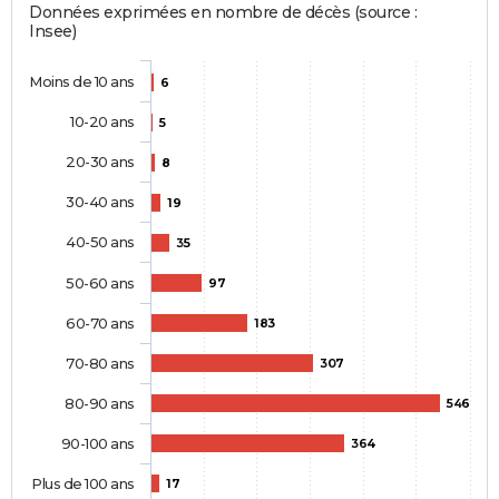
Données exprimées en nombre de décès (source :
Insee)
Moins de 10 ans
6
10-20 ans
5
20-30 ans
8
30-40 ans
19
40-50 ans
35
50-60 ans
97
60-70 ans
183
70-80 ans
307
80-90 ans
546
90-100 ans
364
Plus de 100 ans
17