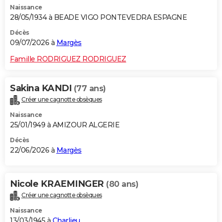
Naissance
City break
Voyage de noces
Climat
Destinations
Voyage nature
Forum
+
PHOTO
28/05/1934 à BEADE VIGO PONTEVEDRA ESPAGNE
GUIDES D'ACHAT
Décès
09/07/2026 à
Margès
BONS PLANS
Famille RODRIGUEZ RODRIGUEZ
CARTE DE VOEUX
Sakina KANDI
(77 ans)
Carte Bonne année
Carte Pâques
Carte de Noël
Carte Saint-Valentin
Carte d'anniversaire
DICTIONNAIRE
Créer une cagnotte obsèques
Biographies
Expressions
Dictionnaire
Citations
Proverbes
PROGRAMME TV
Naissance
25/01/1949 à AMIZOUR ALGERIE
COPAINS D'AVANT
Décès
22/06/2026 à
Margès
Se connecter
Collèges
Universités
Service militaire
S'inscrire
Lycées
Primaires
Entreprises
Avis de recherche
AVIS DE DÉCÈS
FORUM
Nicole KRAEMINGER
(80 ans)
Lifestyle
Sport
Television
Cinema
Bricolage
Culture
Auto
Voyage
Créer une cagnotte obsèques
Naissance
13/03/1945 à
Charlieu