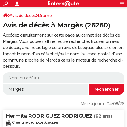
ACTUALITÉS
Connexion
S'inscrire
Avis de décès
Drôme
Rechercher
Société
Education
Villes
Politique
Faits Divers
Monde
+
SPORT
Avis de décès à Margès (26260)
Football
Cyclisme
Forum
Coupe du monde 2026
Tennis
Rugby
CULTURE
Accédez gratuitement sur cette page au carnet des décès de
TNT
Cinéma
Musique
Programme TV
Streaming
Sorties cinéma
+
Margès. Vous pouvez affiner votre recherche, trouver un avis
FINANCE
de décès, une nécrologie ou un avis d'obsèques plus ancien en
Impôts
Immobilier
Banque
Crédit
Retraite
Epargne
Risques naturels par ville
Assurance
AUTO
tapant le nom d'un défunt et/ou le nom (ou code postal) d'une
commune proche de Margès dans le moteur de recherche ci-
Réserver un essai
Berlines
Forum auto
Essais
Citadines
SUV
+
HIGH-TECH
dessous.
Meilleur smartphone
Ordinateurs
Guide high-tech
Mobiles
Internet
Jeux vidéo
+
BRICOLAGE
Aménagement intérieur
Cuisine
Jardinage
+
Forum
Extérieur
Salle de bains
Rangement
WEEK-END
Escapades
Expositions
Week-end nature
Guides de France
Patrimoine
Musées
+
LIFESTYLE
Mise à jour le 04/08/26
Bien-être
Mode
+
Art de vivre
Loisirs
Modes de vie
SANTE
Hermita RODRIGUEZ RODRIGUEZ
(92 ans)
Guide de la santé
Médicaments
+
Alimentation
Maladies
Sommeil
VOYAGE
Créer une cagnotte obsèques