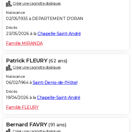
Créer une cagnotte obsèques
City break
Voyage de noces
Climat
Destinations
Voyage nature
Forum
+
PHOTO
Naissance
02/05/1935 à DEPARTEMENT D'ORAN
GUIDES D'ACHAT
Décès
BONS PLANS
23/05/2026 à la
Chapelle-Saint-André
CARTE DE VOEUX
Famille MIRANDA
Carte Bonne année
Carte Pâques
Carte de Noël
Carte Saint-Valentin
Carte d'anniversaire
DICTIONNAIRE
Patrick FLEURY
(62 ans)
Biographies
Expressions
Dictionnaire
Citations
Proverbes
PROGRAMME TV
Créer une cagnotte obsèques
Naissance
COPAINS D'AVANT
06/02/1964 à
Saint-Denis-de-l'Hôtel
Se connecter
Collèges
Universités
Service militaire
S'inscrire
Lycées
Primaires
Entreprises
Avis de recherche
AVIS DE DÉCÈS
Décès
19/04/2026 à la
Chapelle-Saint-André
FORUM
Famille FLEURY
Lifestyle
Sport
Television
Cinema
Bricolage
Culture
Auto
Voyage
Bernard FAVRY
(91 ans)
Créer une cagnotte obsèques