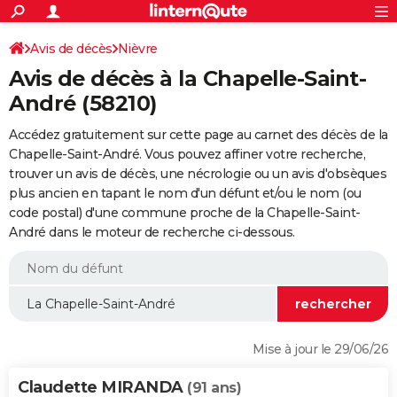
ACTUALITÉS
Connexion
S'inscrire
Avis de décès
Nièvre
Rechercher
Société
Education
Villes
Politique
Faits Divers
Monde
+
SPORT
Avis de décès à la Chapelle-Saint-
Football
Cyclisme
Forum
Coupe du monde 2026
Tennis
Rugby
CULTURE
André (58210)
TNT
Cinéma
Musique
Programme TV
Streaming
Sorties cinéma
+
FINANCE
Accédez gratuitement sur cette page au carnet des décès de la
Chapelle-Saint-André. Vous pouvez affiner votre recherche,
Impôts
Immobilier
Banque
Crédit
Retraite
Epargne
Risques naturels par ville
Assurance
AUTO
trouver un avis de décès, une nécrologie ou un avis d'obsèques
plus ancien en tapant le nom d'un défunt et/ou le nom (ou
Réserver un essai
Berlines
Forum auto
Essais
Citadines
SUV
+
HIGH-TECH
code postal) d'une commune proche de la Chapelle-Saint-
André dans le moteur de recherche ci-dessous.
Meilleur smartphone
Ordinateurs
Guide high-tech
Mobiles
Internet
Jeux vidéo
+
BRICOLAGE
Aménagement intérieur
Cuisine
Jardinage
+
Forum
Extérieur
Salle de bains
Rangement
WEEK-END
Escapades
Expositions
Week-end nature
Guides de France
Patrimoine
Musées
+
LIFESTYLE
Bien-être
Mode
+
Art de vivre
Loisirs
Modes de vie
SANTE
Mise à jour le 29/06/26
Guide de la santé
Médicaments
+
Alimentation
Maladies
Sommeil
VOYAGE
Claudette MIRANDA
(91 ans)