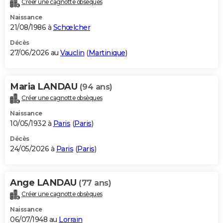
Créer une cagnotte obsèques
City break
Voyage de noces
Climat
Destinations
Voyage nature
Forum
+
PHOTO
Naissance
21/08/1986 à
Schœlcher
GUIDES D'ACHAT
Décès
27/06/2026 au
Vauclin
(
Martinique
)
BONS PLANS
CARTE DE VOEUX
Maria LANDAU
(94 ans)
Carte Bonne année
Carte Pâques
Carte de Noël
Carte Saint-Valentin
Carte d'anniversaire
DICTIONNAIRE
Créer une cagnotte obsèques
Biographies
Expressions
Dictionnaire
Citations
Proverbes
PROGRAMME TV
Naissance
10/05/1932 à
Paris
(
Paris
)
COPAINS D'AVANT
Décès
24/05/2026 à
Paris
(
Paris
)
Se connecter
Collèges
Universités
Service militaire
S'inscrire
Lycées
Primaires
Entreprises
Avis de recherche
AVIS DE DÉCÈS
FORUM
Ange LANDAU
(77 ans)
Lifestyle
Sport
Television
Cinema
Bricolage
Culture
Auto
Voyage
Créer une cagnotte obsèques
Naissance
06/07/1948 au
Lorrain