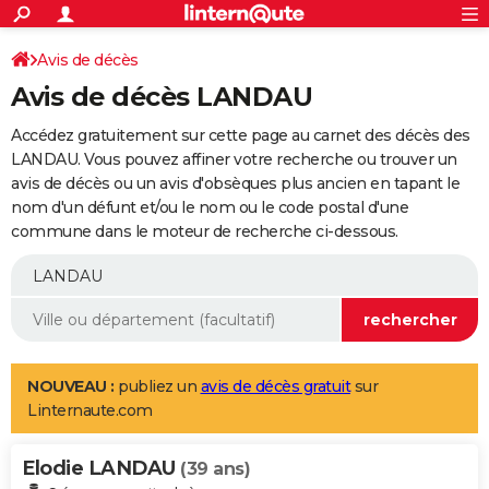
ACTUALITÉS
Connexion
S'inscrire
Avis de décès
Rechercher
Société
Education
Villes
Politique
Faits Divers
Monde
+
SPORT
Avis de décès LANDAU
Football
Cyclisme
Forum
Coupe du monde 2026
Tennis
Rugby
CULTURE
Accédez gratuitement sur cette page au carnet des décès des
TNT
Cinéma
Musique
Programme TV
Streaming
Sorties cinéma
+
LANDAU. Vous pouvez affiner votre recherche ou trouver un
FINANCE
avis de décès ou un avis d'obsèques plus ancien en tapant le
Impôts
Immobilier
Banque
Crédit
Retraite
Epargne
Risques naturels par ville
Assurance
AUTO
nom d'un défunt et/ou le nom ou le code postal d'une
commune dans le moteur de recherche ci-dessous.
Réserver un essai
Berlines
Forum auto
Essais
Citadines
SUV
+
HIGH-TECH
Meilleur smartphone
Ordinateurs
Guide high-tech
Mobiles
Internet
Jeux vidéo
+
BRICOLAGE
Aménagement intérieur
Cuisine
Jardinage
+
Forum
Extérieur
Salle de bains
Rangement
WEEK-END
Escapades
Expositions
Week-end nature
Guides de France
Patrimoine
Musées
+
LIFESTYLE
NOUVEAU :
publiez un
avis de décès gratuit
sur
Linternaute.com
Bien-être
Mode
+
Art de vivre
Loisirs
Modes de vie
SANTE
Elodie LANDAU
Guide de la santé
Médicaments
+
Alimentation
Maladies
Sommeil
(39 ans)
VOYAGE