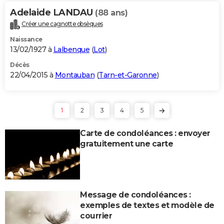
Adelaide LANDAU
(88 ans)
Créer une cagnotte obsèques
Naissance
13/02/1927 à
Lalbenque
(
Lot
)
Décès
22/04/2015 à
Montauban
(
Tarn-et-Garonne
)
1
2
3
4
5
Carte de condoléances : envoyer
gratuitement une carte
Message de condoléances :
exemples de textes et modèle de
courrier