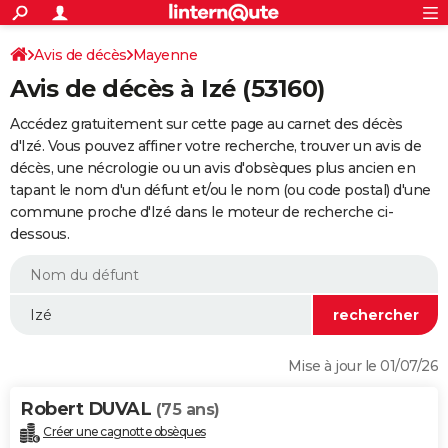
ACTUALITÉS
Connexion
S'inscrire
Avis de décès
Mayenne
Rechercher
Société
Education
Villes
Politique
Faits Divers
Monde
+
SPORT
Avis de décès à Izé (53160)
Football
Cyclisme
Forum
Coupe du monde 2026
Tennis
Rugby
CULTURE
Accédez gratuitement sur cette page au carnet des décès
TNT
Cinéma
Musique
Programme TV
Streaming
Sorties cinéma
+
d'Izé. Vous pouvez affiner votre recherche, trouver un avis de
FINANCE
décès, une nécrologie ou un avis d'obsèques plus ancien en
Impôts
Immobilier
Banque
Crédit
Retraite
Epargne
Risques naturels par ville
Assurance
AUTO
tapant le nom d'un défunt et/ou le nom (ou code postal) d'une
commune proche d'Izé dans le moteur de recherche ci-
Réserver un essai
Berlines
Forum auto
Essais
Citadines
SUV
+
HIGH-TECH
dessous.
Meilleur smartphone
Ordinateurs
Guide high-tech
Mobiles
Internet
Jeux vidéo
+
BRICOLAGE
Aménagement intérieur
Cuisine
Jardinage
+
Forum
Extérieur
Salle de bains
Rangement
WEEK-END
Escapades
Expositions
Week-end nature
Guides de France
Patrimoine
Musées
+
LIFESTYLE
Mise à jour le 01/07/26
Bien-être
Mode
+
Art de vivre
Loisirs
Modes de vie
SANTE
Robert DUVAL
(75 ans)
Guide de la santé
Médicaments
+
Alimentation
Maladies
Sommeil
VOYAGE
Créer une cagnotte obsèques