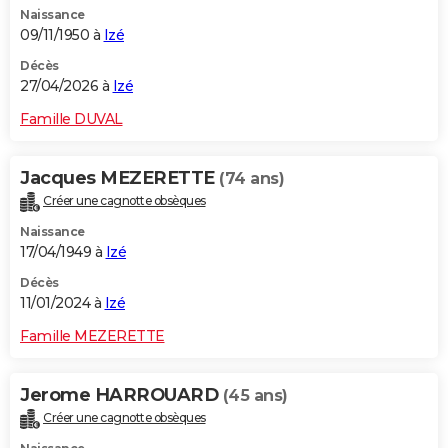
Naissance
City break
Voyage de noces
Climat
Destinations
Voyage nature
Forum
+
PHOTO
09/11/1950 à
Izé
GUIDES D'ACHAT
Décès
27/04/2026 à
Izé
BONS PLANS
Famille DUVAL
CARTE DE VOEUX
Jacques MEZERETTE
(74 ans)
Carte Bonne année
Carte Pâques
Carte de Noël
Carte Saint-Valentin
Carte d'anniversaire
DICTIONNAIRE
Créer une cagnotte obsèques
Biographies
Expressions
Dictionnaire
Citations
Proverbes
PROGRAMME TV
Naissance
17/04/1949 à
Izé
COPAINS D'AVANT
Décès
11/01/2024 à
Izé
Se connecter
Collèges
Universités
Service militaire
S'inscrire
Lycées
Primaires
Entreprises
Avis de recherche
AVIS DE DÉCÈS
Famille MEZERETTE
FORUM
Lifestyle
Sport
Television
Cinema
Bricolage
Culture
Auto
Voyage
Jerome HARROUARD
(45 ans)
Créer une cagnotte obsèques