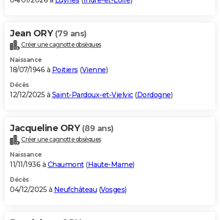
04/01/2026 à
Luynes
(
Indre-et-Loire
)
Jean ORY
(79 ans)
Créer une cagnotte obsèques
Naissance
18/07/1946 à
Poitiers
(
Vienne
)
Décès
12/12/2025 à
Saint-Pardoux-et-Vielvic
(
Dordogne
)
Jacqueline ORY
(89 ans)
Créer une cagnotte obsèques
Naissance
11/11/1936 à
Chaumont
(
Haute-Marne
)
Décès
04/12/2025 à
Neufchâteau
(
Vosges
)