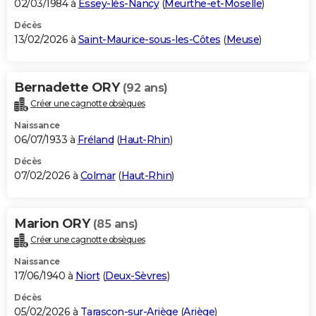
02/03/1984 à
Essey-lès-Nancy
(
Meurthe-et-Moselle
)
Décès
13/02/2026 à
Saint-Maurice-sous-les-Côtes
(
Meuse
)
Bernadette ORY
(92 ans)
Créer une cagnotte obsèques
Naissance
06/07/1933 à
Fréland
(
Haut-Rhin
)
Décès
07/02/2026 à
Colmar
(
Haut-Rhin
)
Marion ORY
(85 ans)
Créer une cagnotte obsèques
Naissance
17/06/1940 à
Niort
(
Deux-Sèvres
)
Décès
05/02/2026 à
Tarascon-sur-Ariège
(
Ariège
)