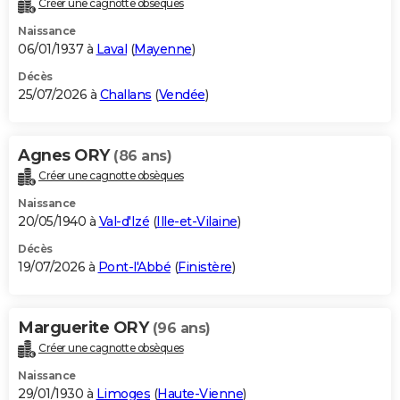
Créer une cagnotte obsèques
City break
Voyage de noces
Climat
Destinations
Voyage nature
Forum
+
PHOTO
Naissance
06/01/1937 à
Laval
(
Mayenne
)
GUIDES D'ACHAT
Décès
25/07/2026 à
Challans
(
Vendée
)
BONS PLANS
CARTE DE VOEUX
Agnes ORY
(86 ans)
Carte Bonne année
Carte Pâques
Carte de Noël
Carte Saint-Valentin
Carte d'anniversaire
DICTIONNAIRE
Créer une cagnotte obsèques
Biographies
Expressions
Dictionnaire
Citations
Proverbes
PROGRAMME TV
Naissance
20/05/1940 à
Val-d'Izé
(
Ille-et-Vilaine
)
COPAINS D'AVANT
Décès
19/07/2026 à
Pont-l'Abbé
(
Finistère
)
Se connecter
Collèges
Universités
Service militaire
S'inscrire
Lycées
Primaires
Entreprises
Avis de recherche
AVIS DE DÉCÈS
FORUM
Marguerite ORY
(96 ans)
Lifestyle
Sport
Television
Cinema
Bricolage
Culture
Auto
Voyage
Créer une cagnotte obsèques
Naissance
29/01/1930 à
Limoges
(
Haute-Vienne
)