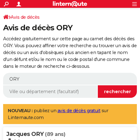
ACTUALITÉS
Connexion
S'inscrire
Avis de décès
Rechercher
Société
Education
Villes
Politique
Faits Divers
Monde
+
SPORT
Avis de décès ORY
Football
Cyclisme
Forum
Coupe du monde 2026
Tennis
Rugby
CULTURE
Accédez gratuitement sur cette page au carnet des décès des
TNT
Cinéma
Musique
Programme TV
Streaming
Sorties cinéma
+
ORY. Vous pouvez affiner votre recherche ou trouver un avis de
FINANCE
décès ou un avis d'obsèques plus ancien en tapant le nom
Impôts
Immobilier
Banque
Crédit
Retraite
Epargne
Risques naturels par ville
Assurance
AUTO
d'un défunt et/ou le nom ou le code postal d'une commune
dans le moteur de recherche ci-dessous.
Réserver un essai
Berlines
Forum auto
Essais
Citadines
SUV
+
HIGH-TECH
Meilleur smartphone
Ordinateurs
Guide high-tech
Mobiles
Internet
Jeux vidéo
+
BRICOLAGE
Aménagement intérieur
Cuisine
Jardinage
+
Forum
Extérieur
Salle de bains
Rangement
WEEK-END
Escapades
Expositions
Week-end nature
Guides de France
Patrimoine
Musées
+
LIFESTYLE
NOUVEAU :
publiez un
avis de décès gratuit
sur
Linternaute.com
Bien-être
Mode
+
Art de vivre
Loisirs
Modes de vie
SANTE
Jacques ORY
Guide de la santé
Médicaments
+
Alimentation
Maladies
Sommeil
(89 ans)
VOYAGE