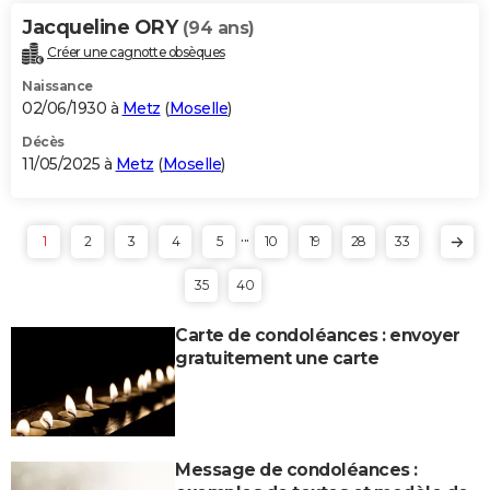
Jacqueline ORY
(94 ans)
Créer une cagnotte obsèques
Naissance
02/06/1930 à
Metz
(
Moselle
)
Décès
11/05/2025 à
Metz
(
Moselle
)
...
1
2
3
4
5
10
19
28
33
35
40
Carte de condoléances : envoyer
gratuitement une carte
Message de condoléances :