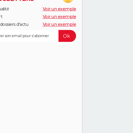
alité
Voir un exemple
rt
Voir un exemple
dossiers d'actu
Voir un exemple