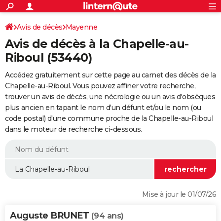
ACTUALITÉS
Connexion
S'inscrire
Avis de décès
Mayenne
Rechercher
Société
Education
Villes
Politique
Faits Divers
Monde
+
SPORT
Avis de décès à la Chapelle-au-
Football
Cyclisme
Forum
Coupe du monde 2026
Tennis
Rugby
CULTURE
Riboul (53440)
TNT
Cinéma
Musique
Programme TV
Streaming
Sorties cinéma
+
FINANCE
Accédez gratuitement sur cette page au carnet des décès de la
Chapelle-au-Riboul. Vous pouvez affiner votre recherche,
Impôts
Immobilier
Banque
Crédit
Retraite
Epargne
Risques naturels par ville
Assurance
AUTO
trouver un avis de décès, une nécrologie ou un avis d'obsèques
plus ancien en tapant le nom d'un défunt et/ou le nom (ou
Réserver un essai
Berlines
Forum auto
Essais
Citadines
SUV
+
HIGH-TECH
code postal) d'une commune proche de la Chapelle-au-Riboul
dans le moteur de recherche ci-dessous.
Meilleur smartphone
Ordinateurs
Guide high-tech
Mobiles
Internet
Jeux vidéo
+
BRICOLAGE
Aménagement intérieur
Cuisine
Jardinage
+
Forum
Extérieur
Salle de bains
Rangement
WEEK-END
Escapades
Expositions
Week-end nature
Guides de France
Patrimoine
Musées
+
LIFESTYLE
Bien-être
Mode
+
Art de vivre
Loisirs
Modes de vie
SANTE
Mise à jour le 01/07/26
Guide de la santé
Médicaments
+
Alimentation
Maladies
Sommeil
VOYAGE
Auguste BRUNET
(94 ans)