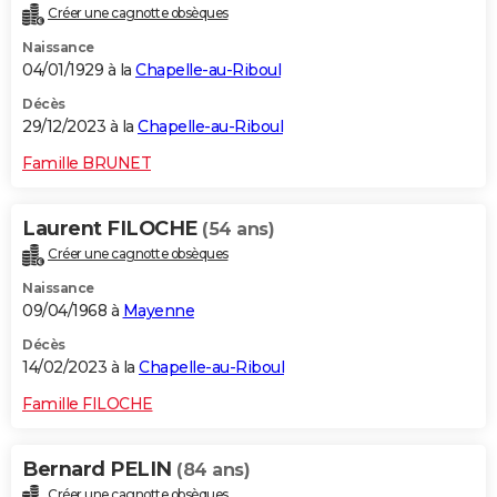
Créer une cagnotte obsèques
City break
Voyage de noces
Climat
Destinations
Voyage nature
Forum
+
PHOTO
Naissance
04/01/1929 à la
Chapelle-au-Riboul
GUIDES D'ACHAT
Décès
BONS PLANS
29/12/2023 à la
Chapelle-au-Riboul
CARTE DE VOEUX
Famille BRUNET
Carte Bonne année
Carte Pâques
Carte de Noël
Carte Saint-Valentin
Carte d'anniversaire
DICTIONNAIRE
Laurent FILOCHE
(54 ans)
Biographies
Expressions
Dictionnaire
Citations
Proverbes
PROGRAMME TV
Créer une cagnotte obsèques
Naissance
COPAINS D'AVANT
09/04/1968 à
Mayenne
Se connecter
Collèges
Universités
Service militaire
S'inscrire
Lycées
Primaires
Entreprises
Avis de recherche
AVIS DE DÉCÈS
Décès
14/02/2023 à la
Chapelle-au-Riboul
FORUM
Famille FILOCHE
Lifestyle
Sport
Television
Cinema
Bricolage
Culture
Auto
Voyage
Bernard PELIN
(84 ans)
Créer une cagnotte obsèques