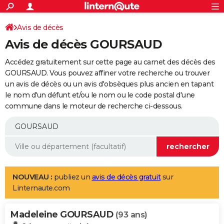
ACTUALITÉS
Connexion
S'inscrire
Avis de décès
Rechercher
Société
Education
Villes
Politique
Faits Divers
Monde
+
SPORT
Avis de décès GOURSAUD
Football
Cyclisme
Forum
Coupe du monde 2026
Tennis
Rugby
CULTURE
Accédez gratuitement sur cette page au carnet des décès des
TNT
Cinéma
Musique
Programme TV
Streaming
Sorties cinéma
+
GOURSAUD. Vous pouvez affiner votre recherche ou trouver
FINANCE
un avis de décès ou un avis d'obsèques plus ancien en tapant
Impôts
Immobilier
Banque
Crédit
Retraite
Epargne
Risques naturels par ville
Assurance
AUTO
le nom d'un défunt et/ou le nom ou le code postal d'une
commune dans le moteur de recherche ci-dessous.
Réserver un essai
Berlines
Forum auto
Essais
Citadines
SUV
+
HIGH-TECH
Meilleur smartphone
Ordinateurs
Guide high-tech
Mobiles
Internet
Jeux vidéo
+
BRICOLAGE
Aménagement intérieur
Cuisine
Jardinage
+
Forum
Extérieur
Salle de bains
Rangement
WEEK-END
Escapades
Expositions
Week-end nature
Guides de France
Patrimoine
Musées
+
LIFESTYLE
NOUVEAU :
publiez un
avis de décès gratuit
sur
Linternaute.com
Bien-être
Mode
+
Art de vivre
Loisirs
Modes de vie
SANTE
Madeleine GOURSAUD
Guide de la santé
Médicaments
+
Alimentation
Maladies
Sommeil
(93 ans)
VOYAGE