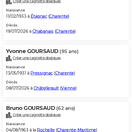
Créer une cagnotte obsèques
City break
Voyage de noces
Climat
Destinations
Voyage nature
Forum
+
PHOTO
Naissance
11/02/1933 à
Étagnac
(
Charente
)
GUIDES D'ACHAT
Décès
19/07/2026 à
Chabanais
(
Charente
)
BONS PLANS
CARTE DE VOEUX
Yvonne GOURSAUD
(95 ans)
Carte Bonne année
Carte Pâques
Carte de Noël
Carte Saint-Valentin
Carte d'anniversaire
DICTIONNAIRE
Créer une cagnotte obsèques
Biographies
Expressions
Dictionnaire
Citations
Proverbes
PROGRAMME TV
Naissance
13/05/1931 à
Pressignac
(
Charente
)
COPAINS D'AVANT
Décès
08/07/2026 à
Châtellerault
(
Vienne
)
Se connecter
Collèges
Universités
Service militaire
S'inscrire
Lycées
Primaires
Entreprises
Avis de recherche
AVIS DE DÉCÈS
FORUM
Bruno GOURSAUD
(62 ans)
Lifestyle
Sport
Television
Cinema
Bricolage
Culture
Auto
Voyage
Créer une cagnotte obsèques
Naissance
04/08/1963 à la
Rochelle
(
Charente-Maritime
)