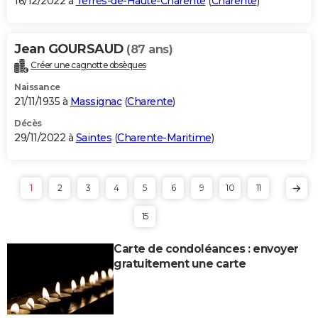
16/12/2022 à
Terres-de-Haute-Charente
(
Charente
)
Jean GOURSAUD
(87 ans)
Créer une cagnotte obsèques
Naissance
21/11/1935 à
Massignac
(
Charente
)
Décès
29/11/2022 à
Saintes
(
Charente-Maritime
)
1
2
3
4
5
6
9
10
11
15
Carte de condoléances : envoyer
gratuitement une carte