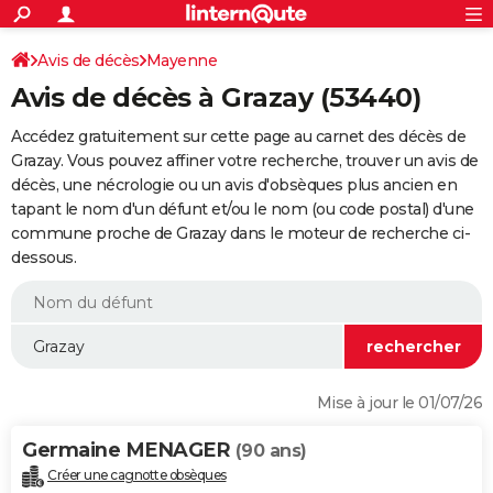
ACTUALITÉS
Connexion
S'inscrire
Avis de décès
Mayenne
Rechercher
Société
Education
Villes
Politique
Faits Divers
Monde
+
SPORT
Avis de décès à Grazay (53440)
Football
Cyclisme
Forum
Coupe du monde 2026
Tennis
Rugby
CULTURE
Accédez gratuitement sur cette page au carnet des décès de
TNT
Cinéma
Musique
Programme TV
Streaming
Sorties cinéma
+
Grazay. Vous pouvez affiner votre recherche, trouver un avis de
FINANCE
décès, une nécrologie ou un avis d'obsèques plus ancien en
Impôts
Immobilier
Banque
Crédit
Retraite
Epargne
Risques naturels par ville
Assurance
AUTO
tapant le nom d'un défunt et/ou le nom (ou code postal) d'une
commune proche de Grazay dans le moteur de recherche ci-
Réserver un essai
Berlines
Forum auto
Essais
Citadines
SUV
+
HIGH-TECH
dessous.
Meilleur smartphone
Ordinateurs
Guide high-tech
Mobiles
Internet
Jeux vidéo
+
BRICOLAGE
Aménagement intérieur
Cuisine
Jardinage
+
Forum
Extérieur
Salle de bains
Rangement
WEEK-END
Escapades
Expositions
Week-end nature
Guides de France
Patrimoine
Musées
+
LIFESTYLE
Mise à jour le 01/07/26
Bien-être
Mode
+
Art de vivre
Loisirs
Modes de vie
SANTE
Germaine MENAGER
(90 ans)
Guide de la santé
Médicaments
+
Alimentation
Maladies
Sommeil
VOYAGE
Créer une cagnotte obsèques