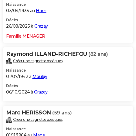
Naissance
City break
Voyage de noces
Climat
Destinations
Voyage nature
Forum
+
PHOTO
03/04/1935 au
Ham
GUIDES D'ACHAT
Décès
26/08/2025 à
Grazay
BONS PLANS
Famille MENAGER
CARTE DE VOEUX
Raymond ILLAND-RICHEFOU
(82 ans)
Carte Bonne année
Carte Pâques
Carte de Noël
Carte Saint-Valentin
Carte d'anniversaire
DICTIONNAIRE
Créer une cagnotte obsèques
Biographies
Expressions
Dictionnaire
Citations
Proverbes
PROGRAMME TV
Naissance
01/07/1942 à
Moulay
COPAINS D'AVANT
Décès
06/10/2024 à
Grazay
Se connecter
Collèges
Universités
Service militaire
S'inscrire
Lycées
Primaires
Entreprises
Avis de recherche
AVIS DE DÉCÈS
FORUM
Marc HERISSON
(59 ans)
Lifestyle
Sport
Television
Cinema
Bricolage
Culture
Auto
Voyage
Créer une cagnotte obsèques
Naissance
01/11/1964 au
Mans