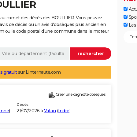
OULLIER
Actu
Spo
 au carnet des décès des BOULLIER. Vous pouvez
 avis de décès ou un avis d'obsèques plus ancien en
Les 
nom ou le code postal d'une commune dans le moteur
s gratuit
sur Linternaute.com
Créer une cagnotte obsèques
Décès
onne
)
21/07/2026 à
Vatan
(
Indre
)