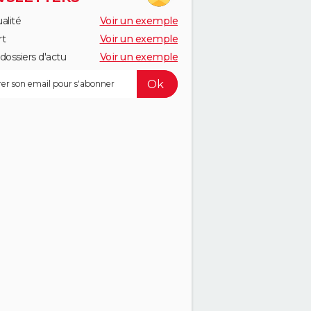
alité
Voir un exemple
rt
Voir un exemple
dossiers d'actu
Voir un exemple