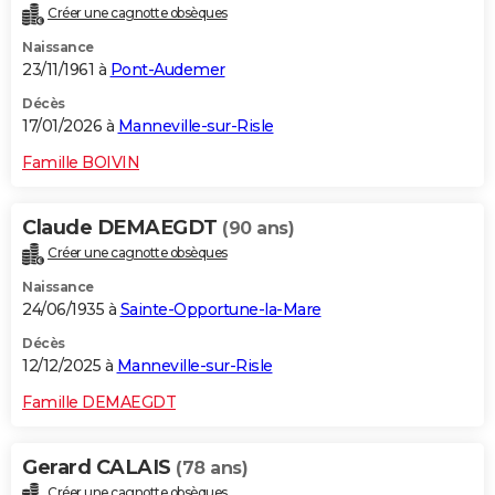
Créer une cagnotte obsèques
City break
Voyage de noces
Climat
Destinations
Voyage nature
Forum
+
PHOTO
Naissance
23/11/1961 à
Pont-Audemer
GUIDES D'ACHAT
Décès
BONS PLANS
17/01/2026 à
Manneville-sur-Risle
CARTE DE VOEUX
Famille BOIVIN
Carte Bonne année
Carte Pâques
Carte de Noël
Carte Saint-Valentin
Carte d'anniversaire
DICTIONNAIRE
Claude DEMAEGDT
(90 ans)
Biographies
Expressions
Dictionnaire
Citations
Proverbes
PROGRAMME TV
Créer une cagnotte obsèques
Naissance
COPAINS D'AVANT
24/06/1935 à
Sainte-Opportune-la-Mare
Se connecter
Collèges
Universités
Service militaire
S'inscrire
Lycées
Primaires
Entreprises
Avis de recherche
AVIS DE DÉCÈS
Décès
12/12/2025 à
Manneville-sur-Risle
FORUM
Famille DEMAEGDT
Lifestyle
Sport
Television
Cinema
Bricolage
Culture
Auto
Voyage
Gerard CALAIS
(78 ans)
Créer une cagnotte obsèques