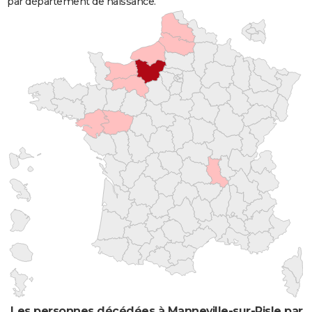
par département de naissance.
Les personnes décédées à Manneville-sur-Risle par l