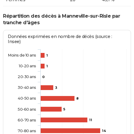
Répartition des décès à Manneville-sur-Risle par
tranche d'âges
Données exprimées en nombre de décès (source :
Insee)
Moins de 10 ans
1
10-20 ans
1
20-30 ans
0
30-40 ans
3
40-50 ans
8
50-60 ans
5
60-70 ans
11
70-80 ans
14