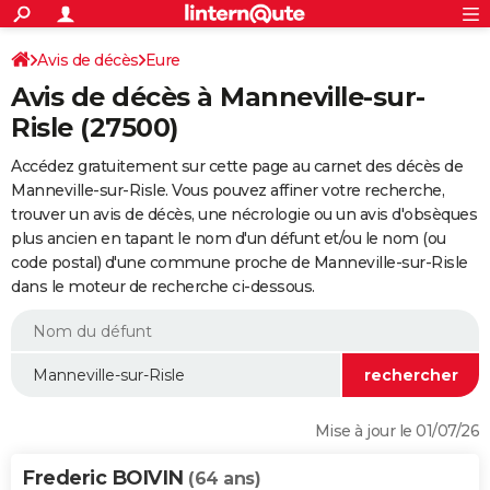
ACTUALITÉS
Connexion
S'inscrire
Avis de décès
Eure
Rechercher
Société
Education
Villes
Politique
Faits Divers
Monde
+
SPORT
Avis de décès à Manneville-sur-
Football
Cyclisme
Forum
Coupe du monde 2026
Tennis
Rugby
CULTURE
Risle (27500)
TNT
Cinéma
Musique
Programme TV
Streaming
Sorties cinéma
+
FINANCE
Accédez gratuitement sur cette page au carnet des décès de
Manneville-sur-Risle. Vous pouvez affiner votre recherche,
Impôts
Immobilier
Banque
Crédit
Retraite
Epargne
Risques naturels par ville
Assurance
AUTO
trouver un avis de décès, une nécrologie ou un avis d'obsèques
plus ancien en tapant le nom d'un défunt et/ou le nom (ou
Réserver un essai
Berlines
Forum auto
Essais
Citadines
SUV
+
HIGH-TECH
code postal) d'une commune proche de Manneville-sur-Risle
dans le moteur de recherche ci-dessous.
Meilleur smartphone
Ordinateurs
Guide high-tech
Mobiles
Internet
Jeux vidéo
+
BRICOLAGE
Aménagement intérieur
Cuisine
Jardinage
+
Forum
Extérieur
Salle de bains
Rangement
WEEK-END
Escapades
Expositions
Week-end nature
Guides de France
Patrimoine
Musées
+
LIFESTYLE
Bien-être
Mode
+
Art de vivre
Loisirs
Modes de vie
SANTE
Mise à jour le 01/07/26
Guide de la santé
Médicaments
+
Alimentation
Maladies
Sommeil
VOYAGE
Frederic BOIVIN
(64 ans)