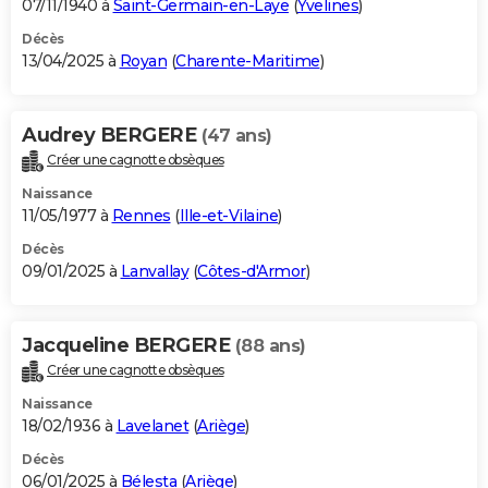
07/11/1940 à
Saint-Germain-en-Laye
(
Yvelines
)
Décès
13/04/2025 à
Royan
(
Charente-Maritime
)
Audrey BERGERE
(47 ans)
Créer une cagnotte obsèques
Naissance
11/05/1977 à
Rennes
(
Ille-et-Vilaine
)
Décès
09/01/2025 à
Lanvallay
(
Côtes-d'Armor
)
Jacqueline BERGERE
(88 ans)
Créer une cagnotte obsèques
Naissance
18/02/1936 à
Lavelanet
(
Ariège
)
Décès
06/01/2025 à
Bélesta
(
Ariège
)