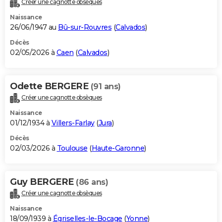
Créer une cagnotte obsèques
City break
Voyage de noces
Climat
Destinations
Voyage nature
Forum
+
PHOTO
Naissance
26/06/1947 au
Bû-sur-Rouvres
(
Calvados
)
GUIDES D'ACHAT
Décès
02/05/2026 à
Caen
(
Calvados
)
BONS PLANS
CARTE DE VOEUX
Odette BERGERE
(91 ans)
Carte Bonne année
Carte Pâques
Carte de Noël
Carte Saint-Valentin
Carte d'anniversaire
DICTIONNAIRE
Créer une cagnotte obsèques
Biographies
Expressions
Dictionnaire
Citations
Proverbes
PROGRAMME TV
Naissance
01/12/1934 à
Villers-Farlay
(
Jura
)
COPAINS D'AVANT
Décès
02/03/2026 à
Toulouse
(
Haute-Garonne
)
Se connecter
Collèges
Universités
Service militaire
S'inscrire
Lycées
Primaires
Entreprises
Avis de recherche
AVIS DE DÉCÈS
FORUM
Guy BERGERE
(86 ans)
Lifestyle
Sport
Television
Cinema
Bricolage
Culture
Auto
Voyage
Créer une cagnotte obsèques
Naissance
18/09/1939 à
Égriselles-le-Bocage
(
Yonne
)