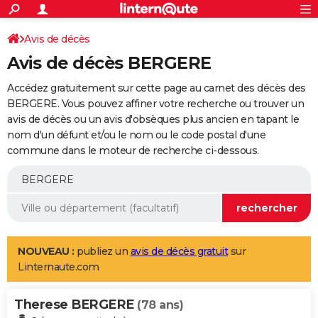
ACTUALITÉS
Connexion
S'inscrire
Avis de décès
Rechercher
Société
Education
Villes
Politique
Faits Divers
Monde
+
SPORT
Avis de décès BERGERE
Football
Cyclisme
Forum
Coupe du monde 2026
Tennis
Rugby
CULTURE
Accédez gratuitement sur cette page au carnet des décès des
TNT
Cinéma
Musique
Programme TV
Streaming
Sorties cinéma
+
BERGERE. Vous pouvez affiner votre recherche ou trouver un
FINANCE
avis de décès ou un avis d'obsèques plus ancien en tapant le
Impôts
Immobilier
Banque
Crédit
Retraite
Epargne
Risques naturels par ville
Assurance
AUTO
nom d'un défunt et/ou le nom ou le code postal d'une
commune dans le moteur de recherche ci-dessous.
Réserver un essai
Berlines
Forum auto
Essais
Citadines
SUV
+
HIGH-TECH
Meilleur smartphone
Ordinateurs
Guide high-tech
Mobiles
Internet
Jeux vidéo
+
BRICOLAGE
Aménagement intérieur
Cuisine
Jardinage
+
Forum
Extérieur
Salle de bains
Rangement
WEEK-END
Escapades
Expositions
Week-end nature
Guides de France
Patrimoine
Musées
+
LIFESTYLE
NOUVEAU :
publiez un
avis de décès gratuit
sur
Linternaute.com
Bien-être
Mode
+
Art de vivre
Loisirs
Modes de vie
SANTE
Therese BERGERE
Guide de la santé
Médicaments
+
Alimentation
Maladies
Sommeil
(78 ans)
VOYAGE