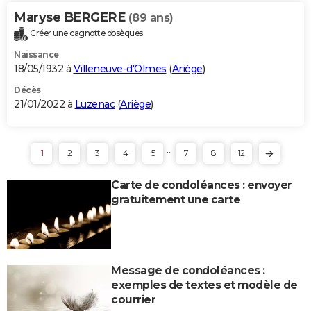
Maryse BERGERE
(89 ans)
Créer une cagnotte obsèques
Naissance
18/05/1932 à
Villeneuve-d'Olmes
(
Ariège
)
Décès
21/01/2022 à
Luzenac
(
Ariège
)
...
1
2
3
4
5
7
8
12
Carte de condoléances : envoyer
gratuitement une carte
Message de condoléances :
exemples de textes et modèle de
courrier