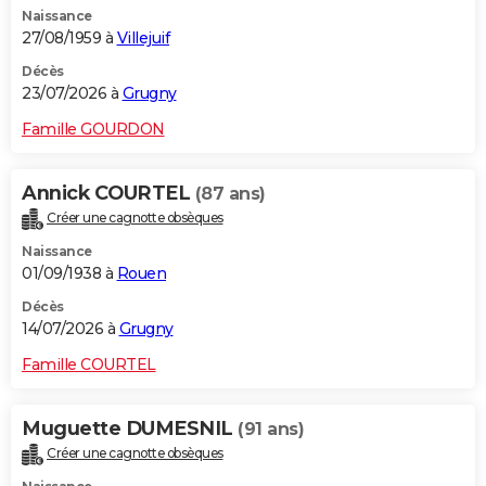
Naissance
City break
Voyage de noces
Climat
Destinations
Voyage nature
Forum
+
PHOTO
27/08/1959 à
Villejuif
GUIDES D'ACHAT
Décès
23/07/2026 à
Grugny
BONS PLANS
Famille GOURDON
CARTE DE VOEUX
Annick COURTEL
(87 ans)
Carte Bonne année
Carte Pâques
Carte de Noël
Carte Saint-Valentin
Carte d'anniversaire
DICTIONNAIRE
Créer une cagnotte obsèques
Biographies
Expressions
Dictionnaire
Citations
Proverbes
PROGRAMME TV
Naissance
01/09/1938 à
Rouen
COPAINS D'AVANT
Décès
14/07/2026 à
Grugny
Se connecter
Collèges
Universités
Service militaire
S'inscrire
Lycées
Primaires
Entreprises
Avis de recherche
AVIS DE DÉCÈS
Famille COURTEL
FORUM
Lifestyle
Sport
Television
Cinema
Bricolage
Culture
Auto
Voyage
Muguette DUMESNIL
(91 ans)
Créer une cagnotte obsèques