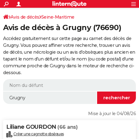
ACTUALITÉS
Connexion
S'inscrire
Avis de décès
Seine-Maritime
Rechercher
Société
Education
Villes
Politique
Faits Divers
Monde
+
SPORT
Avis de décès à Grugny (76690)
Football
Cyclisme
Forum
Coupe du monde 2026
Tennis
Rugby
CULTURE
Accédez gratuitement sur cette page au carnet des décès de
TNT
Cinéma
Musique
Programme TV
Streaming
Sorties cinéma
+
Grugny. Vous pouvez affiner votre recherche, trouver un avis
FINANCE
de décès, une nécrologie ou un avis d'obsèques plus ancien en
Impôts
Immobilier
Banque
Crédit
Retraite
Epargne
Risques naturels par ville
Assurance
AUTO
tapant le nom d'un défunt et/ou le nom (ou code postal) d'une
commune proche de Grugny dans le moteur de recherche ci-
Réserver un essai
Berlines
Forum auto
Essais
Citadines
SUV
+
HIGH-TECH
dessous.
Meilleur smartphone
Ordinateurs
Guide high-tech
Mobiles
Internet
Jeux vidéo
+
BRICOLAGE
Aménagement intérieur
Cuisine
Jardinage
+
Forum
Extérieur
Salle de bains
Rangement
WEEK-END
Escapades
Expositions
Week-end nature
Guides de France
Patrimoine
Musées
+
LIFESTYLE
Mise à jour le 04/08/26
Bien-être
Mode
+
Art de vivre
Loisirs
Modes de vie
SANTE
Liliane GOURDON
(66 ans)
Guide de la santé
Médicaments
+
Alimentation
Maladies
Sommeil
VOYAGE
Créer une cagnotte obsèques