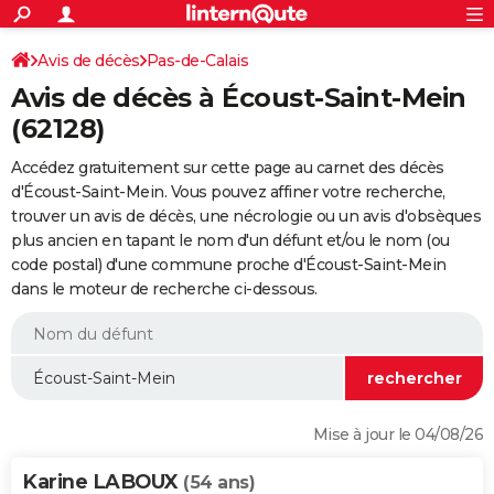
ACTUALITÉS
Connexion
S'inscrire
Avis de décès
Pas-de-Calais
Rechercher
Société
Education
Villes
Politique
Faits Divers
Monde
+
SPORT
Avis de décès à Écoust-Saint-Mein
Football
Cyclisme
Forum
Coupe du monde 2026
Tennis
Rugby
CULTURE
(62128)
TNT
Cinéma
Musique
Programme TV
Streaming
Sorties cinéma
+
FINANCE
Accédez gratuitement sur cette page au carnet des décès
d'Écoust-Saint-Mein. Vous pouvez affiner votre recherche,
Impôts
Immobilier
Banque
Crédit
Retraite
Epargne
Risques naturels par ville
Assurance
AUTO
trouver un avis de décès, une nécrologie ou un avis d'obsèques
plus ancien en tapant le nom d'un défunt et/ou le nom (ou
Réserver un essai
Berlines
Forum auto
Essais
Citadines
SUV
+
HIGH-TECH
code postal) d'une commune proche d'Écoust-Saint-Mein
dans le moteur de recherche ci-dessous.
Meilleur smartphone
Ordinateurs
Guide high-tech
Mobiles
Internet
Jeux vidéo
+
BRICOLAGE
Aménagement intérieur
Cuisine
Jardinage
+
Forum
Extérieur
Salle de bains
Rangement
WEEK-END
Escapades
Expositions
Week-end nature
Guides de France
Patrimoine
Musées
+
LIFESTYLE
Bien-être
Mode
+
Art de vivre
Loisirs
Modes de vie
SANTE
Mise à jour le 04/08/26
Guide de la santé
Médicaments
+
Alimentation
Maladies
Sommeil
VOYAGE
Karine LABOUX
(54 ans)