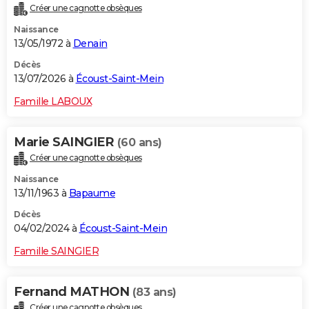
Créer une cagnotte obsèques
City break
Voyage de noces
Climat
Destinations
Voyage nature
Forum
+
PHOTO
Naissance
13/05/1972 à
Denain
GUIDES D'ACHAT
Décès
BONS PLANS
13/07/2026 à
Écoust-Saint-Mein
CARTE DE VOEUX
Famille LABOUX
Carte Bonne année
Carte Pâques
Carte de Noël
Carte Saint-Valentin
Carte d'anniversaire
DICTIONNAIRE
Marie SAINGIER
(60 ans)
Biographies
Expressions
Dictionnaire
Citations
Proverbes
PROGRAMME TV
Créer une cagnotte obsèques
Naissance
COPAINS D'AVANT
13/11/1963 à
Bapaume
Se connecter
Collèges
Universités
Service militaire
S'inscrire
Lycées
Primaires
Entreprises
Avis de recherche
AVIS DE DÉCÈS
Décès
04/02/2024 à
Écoust-Saint-Mein
FORUM
Famille SAINGIER
Lifestyle
Sport
Television
Cinema
Bricolage
Culture
Auto
Voyage
Fernand MATHON
(83 ans)
Créer une cagnotte obsèques