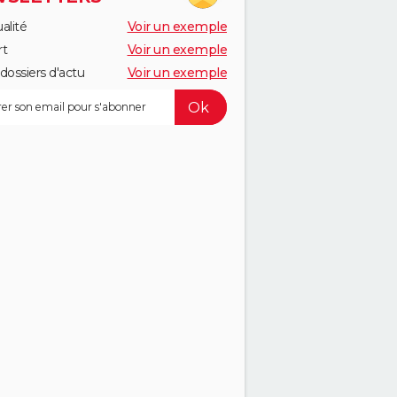
alité
Voir un exemple
rt
Voir un exemple
dossiers d'actu
Voir un exemple