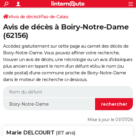
ACTUALITÉS
Connexion
S'inscrire
Avis de décès
Pas-de-Calais
Rechercher
Société
Education
Villes
Politique
Faits Divers
Monde
+
SPORT
Avis de décès à Boiry-Notre-Dame
Football
Cyclisme
Forum
Coupe du monde 2026
Tennis
Rugby
CULTURE
(62156)
TNT
Cinéma
Musique
Programme TV
Streaming
Sorties cinéma
+
FINANCE
Accédez gratuitement sur cette page au carnet des décès de
Boiry-Notre-Dame. Vous pouvez affiner votre recherche,
Impôts
Immobilier
Banque
Crédit
Retraite
Epargne
Risques naturels par ville
Assurance
AUTO
trouver un avis de décès, une nécrologie ou un avis d'obsèques
plus ancien en tapant le nom d'un défunt et/ou le nom (ou
Réserver un essai
Berlines
Forum auto
Essais
Citadines
SUV
+
HIGH-TECH
code postal) d'une commune proche de Boiry-Notre-Dame
dans le moteur de recherche ci-dessous.
Meilleur smartphone
Ordinateurs
Guide high-tech
Mobiles
Internet
Jeux vidéo
+
BRICOLAGE
Aménagement intérieur
Cuisine
Jardinage
+
Forum
Extérieur
Salle de bains
Rangement
WEEK-END
Escapades
Expositions
Week-end nature
Guides de France
Patrimoine
Musées
+
LIFESTYLE
Bien-être
Mode
+
Art de vivre
Loisirs
Modes de vie
SANTE
Mise à jour le 01/07/26
Guide de la santé
Médicaments
+
Alimentation
Maladies
Sommeil
VOYAGE
Marie DELCOURT
(87 ans)