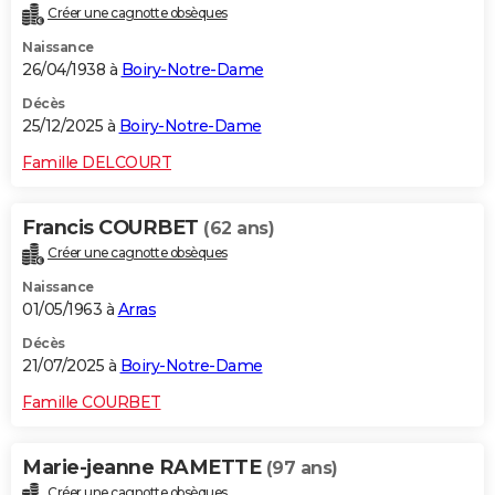
Créer une cagnotte obsèques
City break
Voyage de noces
Climat
Destinations
Voyage nature
Forum
+
PHOTO
Naissance
26/04/1938 à
Boiry-Notre-Dame
GUIDES D'ACHAT
Décès
BONS PLANS
25/12/2025 à
Boiry-Notre-Dame
CARTE DE VOEUX
Famille DELCOURT
Carte Bonne année
Carte Pâques
Carte de Noël
Carte Saint-Valentin
Carte d'anniversaire
DICTIONNAIRE
Francis COURBET
(62 ans)
Biographies
Expressions
Dictionnaire
Citations
Proverbes
PROGRAMME TV
Créer une cagnotte obsèques
Naissance
COPAINS D'AVANT
01/05/1963 à
Arras
Se connecter
Collèges
Universités
Service militaire
S'inscrire
Lycées
Primaires
Entreprises
Avis de recherche
AVIS DE DÉCÈS
Décès
21/07/2025 à
Boiry-Notre-Dame
FORUM
Famille COURBET
Lifestyle
Sport
Television
Cinema
Bricolage
Culture
Auto
Voyage
Marie-jeanne RAMETTE
(97 ans)
Créer une cagnotte obsèques