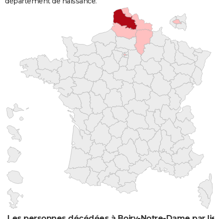
département de naissance.
Les personnes décédées à Boiry-Notre-Dame par lie