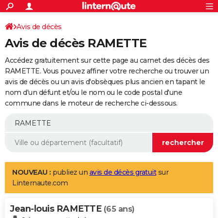
ACTUALITÉS
Connexion
S'inscrire
Avis de décès
Rechercher
Société
Education
Villes
Politique
Faits Divers
Monde
+
SPORT
Avis de décès RAMETTE
Football
Cyclisme
Forum
Coupe du monde 2026
Tennis
Rugby
CULTURE
Accédez gratuitement sur cette page au carnet des décès des
TNT
Cinéma
Musique
Programme TV
Streaming
Sorties cinéma
+
RAMETTE. Vous pouvez affiner votre recherche ou trouver un
FINANCE
avis de décès ou un avis d'obsèques plus ancien en tapant le
Impôts
Immobilier
Banque
Crédit
Retraite
Epargne
Risques naturels par ville
Assurance
AUTO
nom d'un défunt et/ou le nom ou le code postal d'une
commune dans le moteur de recherche ci-dessous.
Réserver un essai
Berlines
Forum auto
Essais
Citadines
SUV
+
HIGH-TECH
Meilleur smartphone
Ordinateurs
Guide high-tech
Mobiles
Internet
Jeux vidéo
+
BRICOLAGE
Aménagement intérieur
Cuisine
Jardinage
+
Forum
Extérieur
Salle de bains
Rangement
WEEK-END
Escapades
Expositions
Week-end nature
Guides de France
Patrimoine
Musées
+
LIFESTYLE
NOUVEAU :
publiez un
avis de décès gratuit
sur
Linternaute.com
Bien-être
Mode
+
Art de vivre
Loisirs
Modes de vie
SANTE
Jean-louis RAMETTE
Guide de la santé
Médicaments
+
Alimentation
Maladies
Sommeil
(65 ans)
VOYAGE