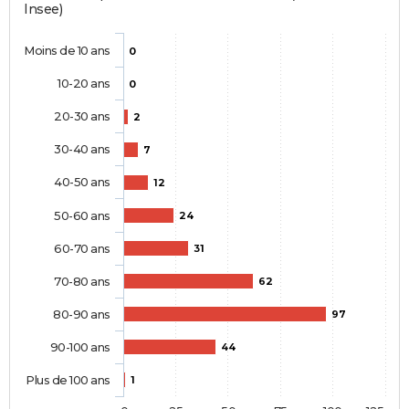
Insee)
Moins de 10 ans
0
10-20 ans
0
20-30 ans
2
30-40 ans
7
40-50 ans
12
50-60 ans
24
60-70 ans
31
70-80 ans
62
80-90 ans
97
90-100 ans
44
Plus de 100 ans
1