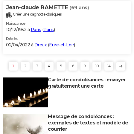
Jean-claude RAMETTE
(69 ans)
Créer une cagnotte obsèques
Naissance
10/12/1952 à
Paris
(
Paris
)
Décès
02/04/2022 à
Dreux
(
Eure-et-Loir
)
1
2
3
4
5
6
8
10
14
Carte de condoléances : envoyer
gratuitement une carte
Message de condoléances :
exemples de textes et modèle de
courrier