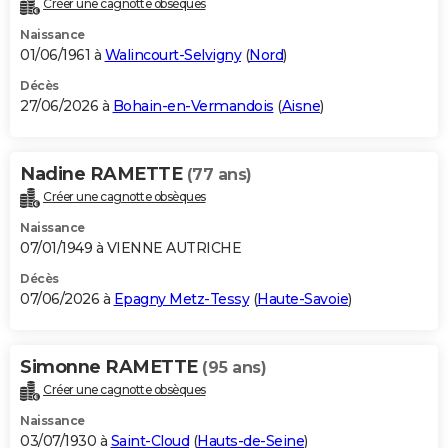
Créer une cagnotte obsèques
City break
Voyage de noces
Climat
Destinations
Voyage nature
Forum
+
PHOTO
Naissance
01/06/1961 à
Walincourt-Selvigny
(
Nord
)
GUIDES D'ACHAT
Décès
27/06/2026 à
Bohain-en-Vermandois
(
Aisne
)
BONS PLANS
CARTE DE VOEUX
Nadine RAMETTE
(77 ans)
Carte Bonne année
Carte Pâques
Carte de Noël
Carte Saint-Valentin
Carte d'anniversaire
DICTIONNAIRE
Créer une cagnotte obsèques
Biographies
Expressions
Dictionnaire
Citations
Proverbes
PROGRAMME TV
Naissance
07/01/1949 à VIENNE AUTRICHE
COPAINS D'AVANT
Décès
07/06/2026 à
Epagny Metz-Tessy
(
Haute-Savoie
)
Se connecter
Collèges
Universités
Service militaire
S'inscrire
Lycées
Primaires
Entreprises
Avis de recherche
AVIS DE DÉCÈS
FORUM
Simonne RAMETTE
(95 ans)
Lifestyle
Sport
Television
Cinema
Bricolage
Culture
Auto
Voyage
Créer une cagnotte obsèques
Naissance
03/07/1930 à
Saint-Cloud
(
Hauts-de-Seine
)