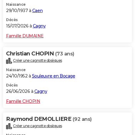
Naissance
City break
Voyage de noces
Climat
Destinations
Voyage nature
Forum
+
PHOTO
29/10/1937 à
Caen
GUIDES D'ACHAT
Décès
15/07/2026 à
Cagny
BONS PLANS
Famille DUMAINE
CARTE DE VOEUX
Christian CHOPIN
(73 ans)
Carte Bonne année
Carte Pâques
Carte de Noël
Carte Saint-Valentin
Carte d'anniversaire
DICTIONNAIRE
Créer une cagnotte obsèques
Biographies
Expressions
Dictionnaire
Citations
Proverbes
PROGRAMME TV
Naissance
24/10/1952 à
Souleuvre en Bocage
COPAINS D'AVANT
Décès
26/06/2026 à
Cagny
Se connecter
Collèges
Universités
Service militaire
S'inscrire
Lycées
Primaires
Entreprises
Avis de recherche
AVIS DE DÉCÈS
Famille CHOPIN
FORUM
Lifestyle
Sport
Television
Cinema
Bricolage
Culture
Auto
Voyage
Raymond DEMOLLIERE
(92 ans)
Créer une cagnotte obsèques