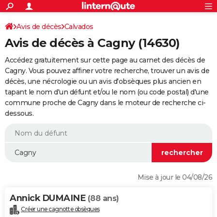
ACTUALITÉS
Connexion
S'inscrire
Avis de décès
Calvados
Rechercher
Société
Education
Villes
Politique
Faits Divers
Monde
+
SPORT
Avis de décès à Cagny (14630)
Football
Cyclisme
Forum
Coupe du monde 2026
Tennis
Rugby
CULTURE
Accédez gratuitement sur cette page au carnet des décès de
TNT
Cinéma
Musique
Programme TV
Streaming
Sorties cinéma
+
Cagny. Vous pouvez affiner votre recherche, trouver un avis de
FINANCE
décès, une nécrologie ou un avis d'obsèques plus ancien en
Impôts
Immobilier
Banque
Crédit
Retraite
Epargne
Risques naturels par ville
Assurance
AUTO
tapant le nom d'un défunt et/ou le nom (ou code postal) d'une
commune proche de Cagny dans le moteur de recherche ci-
Réserver un essai
Berlines
Forum auto
Essais
Citadines
SUV
+
HIGH-TECH
dessous.
Meilleur smartphone
Ordinateurs
Guide high-tech
Mobiles
Internet
Jeux vidéo
+
BRICOLAGE
Aménagement intérieur
Cuisine
Jardinage
+
Forum
Extérieur
Salle de bains
Rangement
WEEK-END
Escapades
Expositions
Week-end nature
Guides de France
Patrimoine
Musées
+
LIFESTYLE
Mise à jour le 04/08/26
Bien-être
Mode
+
Art de vivre
Loisirs
Modes de vie
SANTE
Annick DUMAINE
(88 ans)
Guide de la santé
Médicaments
+
Alimentation
Maladies
Sommeil
VOYAGE
Créer une cagnotte obsèques