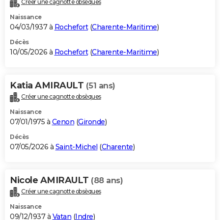
Créer une cagnotte obsèques
City break
Voyage de noces
Climat
Destinations
Voyage nature
Forum
+
PHOTO
Naissance
04/03/1937 à
Rochefort
(
Charente-Maritime
)
GUIDES D'ACHAT
Décès
10/05/2026 à
Rochefort
(
Charente-Maritime
)
BONS PLANS
CARTE DE VOEUX
Katia AMIRAULT
(51 ans)
Carte Bonne année
Carte Pâques
Carte de Noël
Carte Saint-Valentin
Carte d'anniversaire
DICTIONNAIRE
Créer une cagnotte obsèques
Biographies
Expressions
Dictionnaire
Citations
Proverbes
PROGRAMME TV
Naissance
07/01/1975 à
Cenon
(
Gironde
)
COPAINS D'AVANT
Décès
07/05/2026 à
Saint-Michel
(
Charente
)
Se connecter
Collèges
Universités
Service militaire
S'inscrire
Lycées
Primaires
Entreprises
Avis de recherche
AVIS DE DÉCÈS
FORUM
Nicole AMIRAULT
(88 ans)
Lifestyle
Sport
Television
Cinema
Bricolage
Culture
Auto
Voyage
Créer une cagnotte obsèques
Naissance
09/12/1937 à
Vatan
(
Indre
)