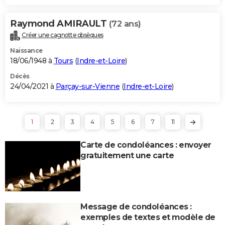
Raymond AMIRAULT
(72 ans)
Créer une cagnotte obsèques
Naissance
18/06/1948 à
Tours
(
Indre-et-Loire
)
Décès
24/04/2021 à
Parçay-sur-Vienne
(
Indre-et-Loire
)
1
2
3
4
5
6
7
11
Carte de condoléances : envoyer
gratuitement une carte
Message de condoléances :
exemples de textes et modèle de