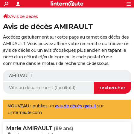
ACTUALITÉS
Connexion
S'inscrire
Avis de décès
Rechercher
Société
Education
Villes
Politique
Faits Divers
Monde
+
SPORT
Avis de décès AMIRAULT
Football
Cyclisme
Forum
Coupe du monde 2026
Tennis
Rugby
CULTURE
Accédez gratuitement sur cette page au carnet des décès des
TNT
Cinéma
Musique
Programme TV
Streaming
Sorties cinéma
+
AMIRAULT. Vous pouvez affiner votre recherche ou trouver un
FINANCE
avis de décès ou un avis d'obsèques plus ancien en tapant le
Impôts
Immobilier
Banque
Crédit
Retraite
Epargne
Risques naturels par ville
Assurance
AUTO
nom d'un défunt et/ou le nom ou le code postal d'une
commune dans le moteur de recherche ci-dessous.
Réserver un essai
Berlines
Forum auto
Essais
Citadines
SUV
+
HIGH-TECH
Meilleur smartphone
Ordinateurs
Guide high-tech
Mobiles
Internet
Jeux vidéo
+
BRICOLAGE
Aménagement intérieur
Cuisine
Jardinage
+
Forum
Extérieur
Salle de bains
Rangement
WEEK-END
Escapades
Expositions
Week-end nature
Guides de France
Patrimoine
Musées
+
LIFESTYLE
NOUVEAU :
publiez un
avis de décès gratuit
sur
Linternaute.com
Bien-être
Mode
+
Art de vivre
Loisirs
Modes de vie
SANTE
Marie AMIRAULT
Guide de la santé
Médicaments
+
Alimentation
Maladies
Sommeil
(89 ans)
VOYAGE