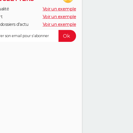
alité
Voir un exemple
rt
Voir un exemple
dossiers d'actu
Voir un exemple