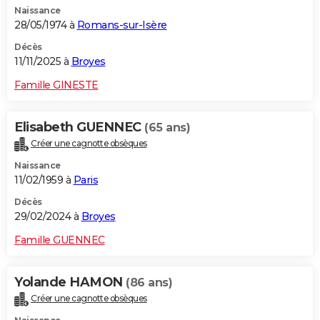
Naissance
City break
Voyage de noces
Climat
Destinations
Voyage nature
Forum
+
PHOTO
28/05/1974 à
Romans-sur-Isère
GUIDES D'ACHAT
Décès
11/11/2025 à
Broyes
BONS PLANS
Famille GINESTE
CARTE DE VOEUX
Elisabeth GUENNEC
(65 ans)
Carte Bonne année
Carte Pâques
Carte de Noël
Carte Saint-Valentin
Carte d'anniversaire
DICTIONNAIRE
Créer une cagnotte obsèques
Biographies
Expressions
Dictionnaire
Citations
Proverbes
PROGRAMME TV
Naissance
11/02/1959 à
Paris
COPAINS D'AVANT
Décès
29/02/2024 à
Broyes
Se connecter
Collèges
Universités
Service militaire
S'inscrire
Lycées
Primaires
Entreprises
Avis de recherche
AVIS DE DÉCÈS
Famille GUENNEC
FORUM
Lifestyle
Sport
Television
Cinema
Bricolage
Culture
Auto
Voyage
Yolande HAMON
(86 ans)
Créer une cagnotte obsèques