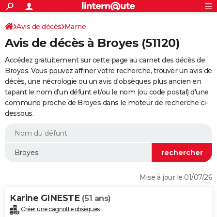
ACTUALITÉS
Connexion
S'inscrire
Avis de décès
Marne
Rechercher
Société
Education
Villes
Politique
Faits Divers
Monde
+
SPORT
Avis de décès à Broyes (51120)
Football
Cyclisme
Forum
Coupe du monde 2026
Tennis
Rugby
CULTURE
Accédez gratuitement sur cette page au carnet des décès de
TNT
Cinéma
Musique
Programme TV
Streaming
Sorties cinéma
+
Broyes. Vous pouvez affiner votre recherche, trouver un avis de
FINANCE
décès, une nécrologie ou un avis d'obsèques plus ancien en
Impôts
Immobilier
Banque
Crédit
Retraite
Epargne
Risques naturels par ville
Assurance
AUTO
tapant le nom d'un défunt et/ou le nom (ou code postal) d'une
commune proche de Broyes dans le moteur de recherche ci-
Réserver un essai
Berlines
Forum auto
Essais
Citadines
SUV
+
HIGH-TECH
dessous.
Meilleur smartphone
Ordinateurs
Guide high-tech
Mobiles
Internet
Jeux vidéo
+
BRICOLAGE
Aménagement intérieur
Cuisine
Jardinage
+
Forum
Extérieur
Salle de bains
Rangement
WEEK-END
Escapades
Expositions
Week-end nature
Guides de France
Patrimoine
Musées
+
LIFESTYLE
Mise à jour le 01/07/26
Bien-être
Mode
+
Art de vivre
Loisirs
Modes de vie
SANTE
Karine GINESTE
(51 ans)
Guide de la santé
Médicaments
+
Alimentation
Maladies
Sommeil
VOYAGE
Créer une cagnotte obsèques