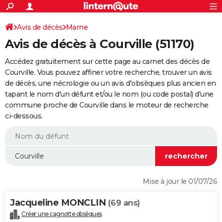
ACTUALITÉS
Connexion
S'inscrire
Avis de décès
Marne
Rechercher
Société
Education
Villes
Politique
Faits Divers
Monde
+
SPORT
Avis de décès à Courville (51170)
Football
Cyclisme
Forum
Coupe du monde 2026
Tennis
Rugby
CULTURE
Accédez gratuitement sur cette page au carnet des décès de
TNT
Cinéma
Musique
Programme TV
Streaming
Sorties cinéma
+
Courville. Vous pouvez affiner votre recherche, trouver un avis
FINANCE
de décès, une nécrologie ou un avis d'obsèques plus ancien en
Impôts
Immobilier
Banque
Crédit
Retraite
Epargne
Risques naturels par ville
Assurance
AUTO
tapant le nom d'un défunt et/ou le nom (ou code postal) d'une
commune proche de Courville dans le moteur de recherche
Réserver un essai
Berlines
Forum auto
Essais
Citadines
SUV
+
HIGH-TECH
ci-dessous.
Meilleur smartphone
Ordinateurs
Guide high-tech
Mobiles
Internet
Jeux vidéo
+
BRICOLAGE
Aménagement intérieur
Cuisine
Jardinage
+
Forum
Extérieur
Salle de bains
Rangement
WEEK-END
Escapades
Expositions
Week-end nature
Guides de France
Patrimoine
Musées
+
LIFESTYLE
Mise à jour le 01/07/26
Bien-être
Mode
+
Art de vivre
Loisirs
Modes de vie
SANTE
Jacqueline MONCLIN
(69 ans)
Guide de la santé
Médicaments
+
Alimentation
Maladies
Sommeil
VOYAGE
Créer une cagnotte obsèques