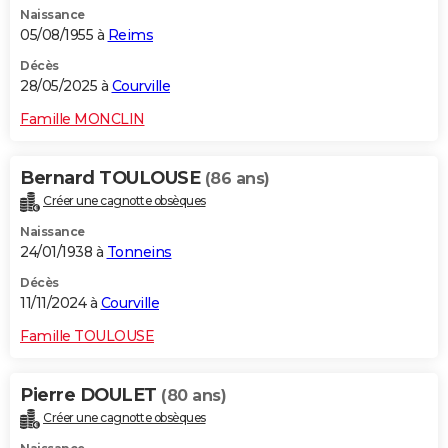
Naissance
City break
Voyage de noces
Climat
Destinations
Voyage nature
Forum
+
PHOTO
05/08/1955 à
Reims
GUIDES D'ACHAT
Décès
28/05/2025 à
Courville
BONS PLANS
Famille MONCLIN
CARTE DE VOEUX
Bernard TOULOUSE
(86 ans)
Carte Bonne année
Carte Pâques
Carte de Noël
Carte Saint-Valentin
Carte d'anniversaire
DICTIONNAIRE
Créer une cagnotte obsèques
Biographies
Expressions
Dictionnaire
Citations
Proverbes
PROGRAMME TV
Naissance
24/01/1938 à
Tonneins
COPAINS D'AVANT
Décès
11/11/2024 à
Courville
Se connecter
Collèges
Universités
Service militaire
S'inscrire
Lycées
Primaires
Entreprises
Avis de recherche
AVIS DE DÉCÈS
Famille TOULOUSE
FORUM
Lifestyle
Sport
Television
Cinema
Bricolage
Culture
Auto
Voyage
Pierre DOULET
(80 ans)
Créer une cagnotte obsèques