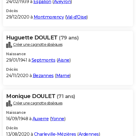
24/02/1939 à
Espalion
(
Aveyron
)
Décès
29/12/2020 à
Montmorency
(
Val-d'Oise
)
Huguette DOULET
(79 ans)
Créer une cagnotte obsèques
Naissance
29/01/1941 à
Septmonts
(
Aisne
)
Décès
24/11/2020 à
Bezannes
(
Marne
)
Monique DOULET
(71 ans)
Créer une cagnotte obsèques
Naissance
16/09/1948 à
Auxerre
(
Yonne
)
Décès
13/08/2020 à
Charleville-Mézières
(
Ardennes
)