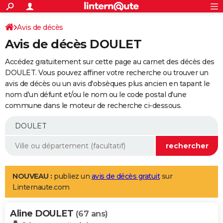
ACTUALITÉS
Connexion
S'inscrire
Avis de décès
Rechercher
Société
Education
Villes
Politique
Faits Divers
Monde
+
SPORT
Avis de décès DOULET
Football
Cyclisme
Forum
Coupe du monde 2026
Tennis
Rugby
CULTURE
Accédez gratuitement sur cette page au carnet des décès des
TNT
Cinéma
Musique
Programme TV
Streaming
Sorties cinéma
+
DOULET. Vous pouvez affiner votre recherche ou trouver un
FINANCE
avis de décès ou un avis d'obsèques plus ancien en tapant le
Impôts
Immobilier
Banque
Crédit
Retraite
Epargne
Risques naturels par ville
Assurance
AUTO
nom d'un défunt et/ou le nom ou le code postal d'une
commune dans le moteur de recherche ci-dessous.
Réserver un essai
Berlines
Forum auto
Essais
Citadines
SUV
+
HIGH-TECH
Meilleur smartphone
Ordinateurs
Guide high-tech
Mobiles
Internet
Jeux vidéo
+
BRICOLAGE
Aménagement intérieur
Cuisine
Jardinage
+
Forum
Extérieur
Salle de bains
Rangement
WEEK-END
Escapades
Expositions
Week-end nature
Guides de France
Patrimoine
Musées
+
LIFESTYLE
NOUVEAU :
publiez un
avis de décès gratuit
sur
Linternaute.com
Bien-être
Mode
+
Art de vivre
Loisirs
Modes de vie
SANTE
Aline DOULET
Guide de la santé
Médicaments
+
Alimentation
Maladies
Sommeil
(67 ans)
VOYAGE