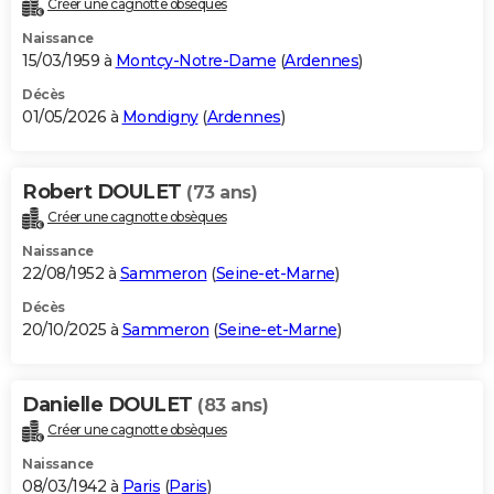
Créer une cagnotte obsèques
City break
Voyage de noces
Climat
Destinations
Voyage nature
Forum
+
PHOTO
Naissance
15/03/1959 à
Montcy-Notre-Dame
(
Ardennes
)
GUIDES D'ACHAT
Décès
01/05/2026 à
Mondigny
(
Ardennes
)
BONS PLANS
CARTE DE VOEUX
Robert DOULET
(73 ans)
Carte Bonne année
Carte Pâques
Carte de Noël
Carte Saint-Valentin
Carte d'anniversaire
DICTIONNAIRE
Créer une cagnotte obsèques
Biographies
Expressions
Dictionnaire
Citations
Proverbes
PROGRAMME TV
Naissance
22/08/1952 à
Sammeron
(
Seine-et-Marne
)
COPAINS D'AVANT
Décès
20/10/2025 à
Sammeron
(
Seine-et-Marne
)
Se connecter
Collèges
Universités
Service militaire
S'inscrire
Lycées
Primaires
Entreprises
Avis de recherche
AVIS DE DÉCÈS
FORUM
Danielle DOULET
(83 ans)
Lifestyle
Sport
Television
Cinema
Bricolage
Culture
Auto
Voyage
Créer une cagnotte obsèques
Naissance
08/03/1942 à
Paris
(
Paris
)