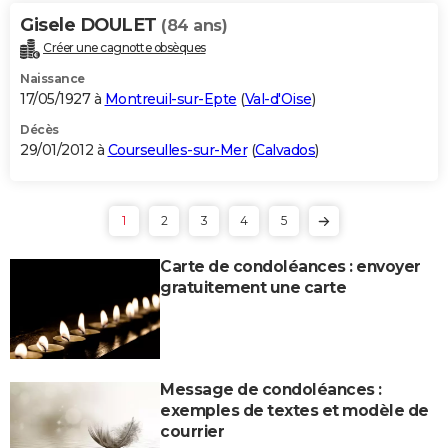
Gisele DOULET
(84 ans)
Créer une cagnotte obsèques
Naissance
17/05/1927 à
Montreuil-sur-Epte
(
Val-d'Oise
)
Décès
29/01/2012 à
Courseulles-sur-Mer
(
Calvados
)
1
2
3
4
5
Carte de condoléances : envoyer
gratuitement une carte
Message de condoléances :
exemples de textes et modèle de
courrier