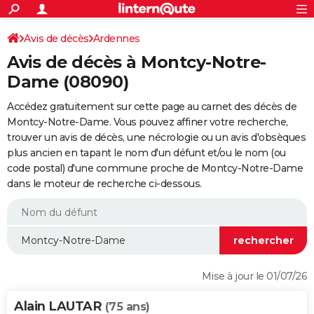
ACTUALITÉS
Connexion
S'inscrire
Avis de décès
Ardennes
Rechercher
Société
Education
Villes
Politique
Faits Divers
Monde
+
SPORT
Avis de décès à Montcy-Notre-
Football
Cyclisme
Forum
Coupe du monde 2026
Tennis
Rugby
CULTURE
Dame (08090)
TNT
Cinéma
Musique
Programme TV
Streaming
Sorties cinéma
+
FINANCE
Accédez gratuitement sur cette page au carnet des décès de
Montcy-Notre-Dame. Vous pouvez affiner votre recherche,
Impôts
Immobilier
Banque
Crédit
Retraite
Epargne
Risques naturels par ville
Assurance
AUTO
trouver un avis de décès, une nécrologie ou un avis d'obsèques
plus ancien en tapant le nom d'un défunt et/ou le nom (ou
Réserver un essai
Berlines
Forum auto
Essais
Citadines
SUV
+
HIGH-TECH
code postal) d'une commune proche de Montcy-Notre-Dame
dans le moteur de recherche ci-dessous.
Meilleur smartphone
Ordinateurs
Guide high-tech
Mobiles
Internet
Jeux vidéo
+
BRICOLAGE
Aménagement intérieur
Cuisine
Jardinage
+
Forum
Extérieur
Salle de bains
Rangement
WEEK-END
Escapades
Expositions
Week-end nature
Guides de France
Patrimoine
Musées
+
LIFESTYLE
Bien-être
Mode
+
Art de vivre
Loisirs
Modes de vie
SANTE
Mise à jour le 01/07/26
Guide de la santé
Médicaments
+
Alimentation
Maladies
Sommeil
VOYAGE
Alain LAUTAR
(75 ans)