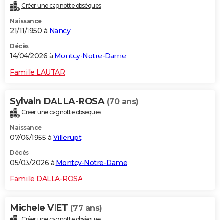
Créer une cagnotte obsèques
City break
Voyage de noces
Climat
Destinations
Voyage nature
Forum
+
PHOTO
Naissance
21/11/1950 à
Nancy
GUIDES D'ACHAT
Décès
BONS PLANS
14/04/2026 à
Montcy-Notre-Dame
CARTE DE VOEUX
Famille LAUTAR
Carte Bonne année
Carte Pâques
Carte de Noël
Carte Saint-Valentin
Carte d'anniversaire
DICTIONNAIRE
Sylvain DALLA-ROSA
(70 ans)
Biographies
Expressions
Dictionnaire
Citations
Proverbes
PROGRAMME TV
Créer une cagnotte obsèques
Naissance
COPAINS D'AVANT
07/06/1955 à
Villerupt
Se connecter
Collèges
Universités
Service militaire
S'inscrire
Lycées
Primaires
Entreprises
Avis de recherche
AVIS DE DÉCÈS
Décès
05/03/2026 à
Montcy-Notre-Dame
FORUM
Famille DALLA-ROSA
Lifestyle
Sport
Television
Cinema
Bricolage
Culture
Auto
Voyage
Michele VIET
(77 ans)
Créer une cagnotte obsèques