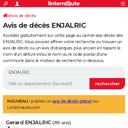
ACTUALITÉS
Connexion
S'inscrire
Avis de décès
Rechercher
Société
Education
Villes
Politique
Faits Divers
Monde
+
SPORT
Avis de décès ENJALRIC
Football
Cyclisme
Forum
Coupe du monde 2026
Tennis
Rugby
CULTURE
Accédez gratuitement sur cette page au carnet des décès des
TNT
Cinéma
Musique
Programme TV
Streaming
Sorties cinéma
+
ENJALRIC. Vous pouvez affiner votre recherche ou trouver un
FINANCE
avis de décès ou un avis d'obsèques plus ancien en tapant le
Impôts
Immobilier
Banque
Crédit
Retraite
Epargne
Risques naturels par ville
Assurance
AUTO
nom d'un défunt et/ou le nom ou le code postal d'une
commune dans le moteur de recherche ci-dessous.
Réserver un essai
Berlines
Forum auto
Essais
Citadines
SUV
+
HIGH-TECH
Meilleur smartphone
Ordinateurs
Guide high-tech
Mobiles
Internet
Jeux vidéo
+
BRICOLAGE
Aménagement intérieur
Cuisine
Jardinage
+
Forum
Extérieur
Salle de bains
Rangement
WEEK-END
Escapades
Expositions
Week-end nature
Guides de France
Patrimoine
Musées
+
LIFESTYLE
NOUVEAU :
publiez un
avis de décès gratuit
sur
Linternaute.com
Bien-être
Mode
+
Art de vivre
Loisirs
Modes de vie
SANTE
Gerard ENJALRIC
Guide de la santé
Médicaments
+
Alimentation
Maladies
Sommeil
(89 ans)
VOYAGE