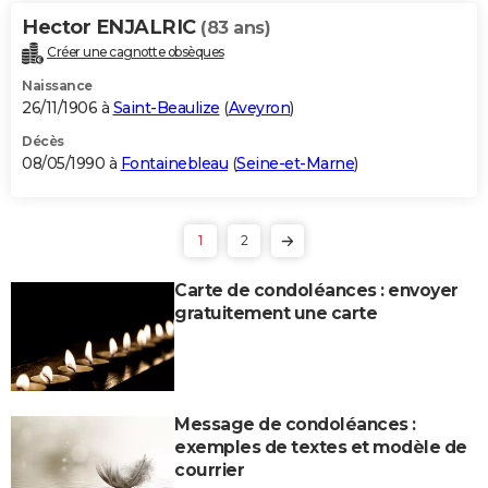
Hector ENJALRIC
(83 ans)
Créer une cagnotte obsèques
Naissance
26/11/1906 à
Saint-Beaulize
(
Aveyron
)
Décès
08/05/1990 à
Fontainebleau
(
Seine-et-Marne
)
1
2
Carte de condoléances : envoyer
gratuitement une carte
Message de condoléances :
exemples de textes et modèle de
courrier