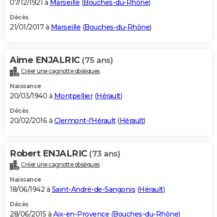
07/12/1921 à
Marseille
(
Bouches-du-Rhône
)
Décès
21/01/2017 à
Marseille
(
Bouches-du-Rhône
)
Aime ENJALRIC
(75 ans)
Créer une cagnotte obsèques
Naissance
20/03/1940 à
Montpellier
(
Hérault
)
Décès
20/02/2016 à
Clermont-l'Hérault
(
Hérault
)
Robert ENJALRIC
(73 ans)
Créer une cagnotte obsèques
Naissance
18/06/1942 à
Saint-André-de-Sangonis
(
Hérault
)
Décès
28/06/2015 à
Aix-en-Provence
(
Bouches-du-Rhône
)