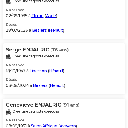
Créer une cagnotte obsèques
City break
Voyage de noces
Climat
Destinations
Voyage nature
Forum
+
PHOTO
Naissance
02/09/1935 à
Floure
(
Aude
)
GUIDES D'ACHAT
Décès
28/07/2025 à
Béziers
(
Hérault
)
BONS PLANS
CARTE DE VOEUX
Serge ENJALRIC
(76 ans)
Carte Bonne année
Carte Pâques
Carte de Noël
Carte Saint-Valentin
Carte d'anniversaire
DICTIONNAIRE
Créer une cagnotte obsèques
Biographies
Expressions
Dictionnaire
Citations
Proverbes
PROGRAMME TV
Naissance
18/10/1947 à
Liausson
(
Hérault
)
COPAINS D'AVANT
Décès
03/08/2024 à
Béziers
(
Hérault
)
Se connecter
Collèges
Universités
Service militaire
S'inscrire
Lycées
Primaires
Entreprises
Avis de recherche
AVIS DE DÉCÈS
FORUM
Genevieve ENJALRIC
(91 ans)
Lifestyle
Sport
Television
Cinema
Bricolage
Culture
Auto
Voyage
Créer une cagnotte obsèques
Naissance
08/09/1931 à
Saint-Affrique
(
Aveyron
)