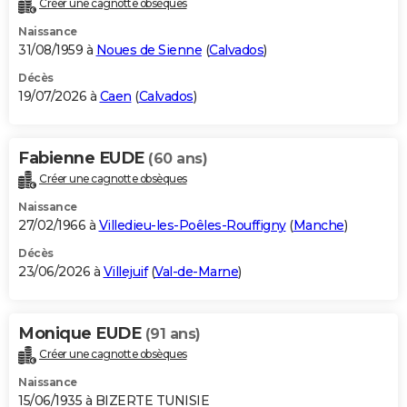
Créer une cagnotte obsèques
City break
Voyage de noces
Climat
Destinations
Voyage nature
Forum
+
PHOTO
Naissance
31/08/1959 à
Noues de Sienne
(
Calvados
)
GUIDES D'ACHAT
Décès
19/07/2026 à
Caen
(
Calvados
)
BONS PLANS
CARTE DE VOEUX
Fabienne EUDE
(60 ans)
Carte Bonne année
Carte Pâques
Carte de Noël
Carte Saint-Valentin
Carte d'anniversaire
DICTIONNAIRE
Créer une cagnotte obsèques
Biographies
Expressions
Dictionnaire
Citations
Proverbes
PROGRAMME TV
Naissance
27/02/1966 à
Villedieu-les-Poêles-Rouffigny
(
Manche
)
COPAINS D'AVANT
Décès
23/06/2026 à
Villejuif
(
Val-de-Marne
)
Se connecter
Collèges
Universités
Service militaire
S'inscrire
Lycées
Primaires
Entreprises
Avis de recherche
AVIS DE DÉCÈS
FORUM
Monique EUDE
(91 ans)
Lifestyle
Sport
Television
Cinema
Bricolage
Culture
Auto
Voyage
Créer une cagnotte obsèques
Naissance
15/06/1935 à BIZERTE TUNISIE