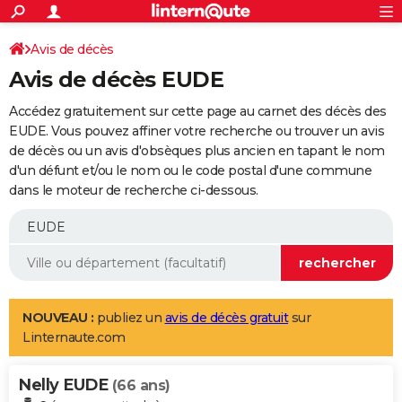
ACTUALITÉS
Connexion
S'inscrire
Avis de décès
Rechercher
Société
Education
Villes
Politique
Faits Divers
Monde
+
SPORT
Avis de décès EUDE
Football
Cyclisme
Forum
Coupe du monde 2026
Tennis
Rugby
CULTURE
Accédez gratuitement sur cette page au carnet des décès des
TNT
Cinéma
Musique
Programme TV
Streaming
Sorties cinéma
+
EUDE. Vous pouvez affiner votre recherche ou trouver un avis
FINANCE
de décès ou un avis d'obsèques plus ancien en tapant le nom
Impôts
Immobilier
Banque
Crédit
Retraite
Epargne
Risques naturels par ville
Assurance
AUTO
d'un défunt et/ou le nom ou le code postal d'une commune
dans le moteur de recherche ci-dessous.
Réserver un essai
Berlines
Forum auto
Essais
Citadines
SUV
+
HIGH-TECH
Meilleur smartphone
Ordinateurs
Guide high-tech
Mobiles
Internet
Jeux vidéo
+
BRICOLAGE
Aménagement intérieur
Cuisine
Jardinage
+
Forum
Extérieur
Salle de bains
Rangement
WEEK-END
Escapades
Expositions
Week-end nature
Guides de France
Patrimoine
Musées
+
LIFESTYLE
NOUVEAU :
publiez un
avis de décès gratuit
sur
Linternaute.com
Bien-être
Mode
+
Art de vivre
Loisirs
Modes de vie
SANTE
Nelly EUDE
Guide de la santé
Médicaments
+
Alimentation
Maladies
Sommeil
(66 ans)
VOYAGE