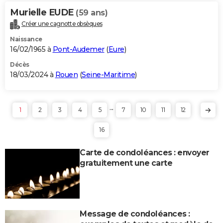
Murielle EUDE
(59 ans)
Créer une cagnotte obsèques
Naissance
16/02/1965 à
Pont-Audemer
(
Eure
)
Décès
18/03/2024 à
Rouen
(
Seine-Maritime
)
...
1
2
3
4
5
7
10
11
12
16
Carte de condoléances : envoyer
gratuitement une carte
Message de condoléances :