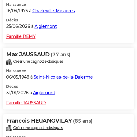
Naissance
City break
Voyage de noces
Climat
Destinations
Voyage nature
Forum
+
PHOTO
16/04/1975 à
Charleville-Mézières
GUIDES D'ACHAT
Décès
25/06/2026 à
Aiglemont
BONS PLANS
Famille REMY
CARTE DE VOEUX
Max JAUSSAUD
(77 ans)
Carte Bonne année
Carte Pâques
Carte de Noël
Carte Saint-Valentin
Carte d'anniversaire
DICTIONNAIRE
Créer une cagnotte obsèques
Biographies
Expressions
Dictionnaire
Citations
Proverbes
PROGRAMME TV
Naissance
06/05/1948 à
Saint-Nicolas-de-la-Balerme
COPAINS D'AVANT
Décès
31/01/2026 à
Aiglemont
Se connecter
Collèges
Universités
Service militaire
S'inscrire
Lycées
Primaires
Entreprises
Avis de recherche
AVIS DE DÉCÈS
Famille JAUSSAUD
FORUM
Lifestyle
Sport
Television
Cinema
Bricolage
Culture
Auto
Voyage
Francois HEUANGVILAY
(85 ans)
Créer une cagnotte obsèques