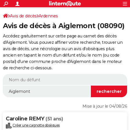
ACTUALITÉS
Connexion
S'inscrire
Avis de décès
Ardennes
Rechercher
Société
Education
Villes
Politique
Faits Divers
Monde
+
SPORT
Avis de décès à Aiglemont (08090)
Football
Cyclisme
Forum
Coupe du monde 2026
Tennis
Rugby
CULTURE
Accédez gratuitement sur cette page au carnet des décès
TNT
Cinéma
Musique
Programme TV
Streaming
Sorties cinéma
+
d'Aiglemont. Vous pouvez affiner votre recherche, trouver un
FINANCE
avis de décès, une nécrologie ou un avis d'obsèques plus
Impôts
Immobilier
Banque
Crédit
Retraite
Epargne
Risques naturels par ville
Assurance
AUTO
ancien en tapant le nom d'un défunt et/ou le nom (ou code
postal) d'une commune proche d'Aiglemont dans le moteur
Réserver un essai
Berlines
Forum auto
Essais
Citadines
SUV
+
HIGH-TECH
de recherche ci-dessous.
Meilleur smartphone
Ordinateurs
Guide high-tech
Mobiles
Internet
Jeux vidéo
+
BRICOLAGE
Aménagement intérieur
Cuisine
Jardinage
+
Forum
Extérieur
Salle de bains
Rangement
WEEK-END
Escapades
Expositions
Week-end nature
Guides de France
Patrimoine
Musées
+
LIFESTYLE
Mise à jour le 04/08/26
Bien-être
Mode
+
Art de vivre
Loisirs
Modes de vie
SANTE
Caroline REMY
(51 ans)
Guide de la santé
Médicaments
+
Alimentation
Maladies
Sommeil
VOYAGE
Créer une cagnotte obsèques