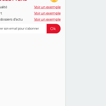
alité
Voir un exemple
rt
Voir un exemple
dossiers d'actu
Voir un exemple