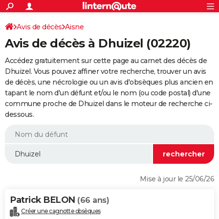
ACTUALITÉS
Connexion
S'inscrire
Avis de décès
Aisne
Rechercher
Société
Education
Villes
Politique
Faits Divers
Monde
+
SPORT
Avis de décès à Dhuizel (02220)
Football
Cyclisme
Forum
Coupe du monde 2026
Tennis
Rugby
CULTURE
Accédez gratuitement sur cette page au carnet des décès de
TNT
Cinéma
Musique
Programme TV
Streaming
Sorties cinéma
+
Dhuizel. Vous pouvez affiner votre recherche, trouver un avis
FINANCE
de décès, une nécrologie ou un avis d'obsèques plus ancien en
Impôts
Immobilier
Banque
Crédit
Retraite
Epargne
Risques naturels par ville
Assurance
AUTO
tapant le nom d'un défunt et/ou le nom (ou code postal) d'une
commune proche de Dhuizel dans le moteur de recherche ci-
Réserver un essai
Berlines
Forum auto
Essais
Citadines
SUV
+
HIGH-TECH
dessous.
Meilleur smartphone
Ordinateurs
Guide high-tech
Mobiles
Internet
Jeux vidéo
+
BRICOLAGE
Aménagement intérieur
Cuisine
Jardinage
+
Forum
Extérieur
Salle de bains
Rangement
WEEK-END
Escapades
Expositions
Week-end nature
Guides de France
Patrimoine
Musées
+
LIFESTYLE
Mise à jour le 25/06/26
Bien-être
Mode
+
Art de vivre
Loisirs
Modes de vie
SANTE
Patrick BELON
(66 ans)
Guide de la santé
Médicaments
+
Alimentation
Maladies
Sommeil
VOYAGE
Créer une cagnotte obsèques