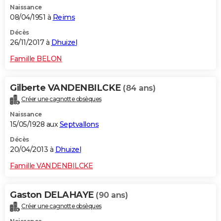
Naissance
City break
Voyage de noces
Climat
Destinations
Voyage nature
Forum
+
PHOTO
08/04/1951 à
Reims
GUIDES D'ACHAT
Décès
26/11/2017 à
Dhuizel
BONS PLANS
Famille BELON
CARTE DE VOEUX
Gilberte VANDENBILCKE
(84 ans)
Carte Bonne année
Carte Pâques
Carte de Noël
Carte Saint-Valentin
Carte d'anniversaire
DICTIONNAIRE
Créer une cagnotte obsèques
Biographies
Expressions
Dictionnaire
Citations
Proverbes
PROGRAMME TV
Naissance
15/05/1928 aux
Septvallons
COPAINS D'AVANT
Décès
20/04/2013 à
Dhuizel
Se connecter
Collèges
Universités
Service militaire
S'inscrire
Lycées
Primaires
Entreprises
Avis de recherche
AVIS DE DÉCÈS
Famille VANDENBILCKE
FORUM
Lifestyle
Sport
Television
Cinema
Bricolage
Culture
Auto
Voyage
Gaston DELAHAYE
(90 ans)
Créer une cagnotte obsèques