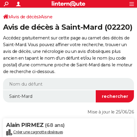
ACTUALITÉS
Connexion
S'inscrire
Avis de décès
Aisne
Rechercher
Société
Education
Villes
Politique
Faits Divers
Monde
+
SPORT
Avis de décès à Saint-Mard (02220)
Football
Cyclisme
Forum
Coupe du monde 2026
Tennis
Rugby
CULTURE
Accédez gratuitement sur cette page au carnet des décès de
TNT
Cinéma
Musique
Programme TV
Streaming
Sorties cinéma
+
Saint-Mard. Vous pouvez affiner votre recherche, trouver un
FINANCE
avis de décès, une nécrologie ou un avis d'obsèques plus
Impôts
Immobilier
Banque
Crédit
Retraite
Epargne
Risques naturels par ville
Assurance
AUTO
ancien en tapant le nom d'un défunt et/ou le nom (ou code
postal) d'une commune proche de Saint-Mard dans le moteur
Réserver un essai
Berlines
Forum auto
Essais
Citadines
SUV
+
HIGH-TECH
de recherche ci-dessous.
Meilleur smartphone
Ordinateurs
Guide high-tech
Mobiles
Internet
Jeux vidéo
+
BRICOLAGE
Aménagement intérieur
Cuisine
Jardinage
+
Forum
Extérieur
Salle de bains
Rangement
WEEK-END
Escapades
Expositions
Week-end nature
Guides de France
Patrimoine
Musées
+
LIFESTYLE
Mise à jour le 25/06/26
Bien-être
Mode
+
Art de vivre
Loisirs
Modes de vie
SANTE
Alain PIRMEZ
(68 ans)
Guide de la santé
Médicaments
+
Alimentation
Maladies
Sommeil
VOYAGE
Créer une cagnotte obsèques