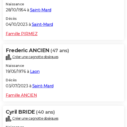
Naissance
City break
Voyage de noces
Climat
Destinations
Voyage nature
Forum
+
PHOTO
28/10/1954 à
Saint-Mard
GUIDES D'ACHAT
Décès
04/10/2023 à
Saint-Mard
BONS PLANS
Famille PIRMEZ
CARTE DE VOEUX
Frederic ANCIEN
(47 ans)
Carte Bonne année
Carte Pâques
Carte de Noël
Carte Saint-Valentin
Carte d'anniversaire
DICTIONNAIRE
Créer une cagnotte obsèques
Biographies
Expressions
Dictionnaire
Citations
Proverbes
PROGRAMME TV
Naissance
19/05/1976 à
Laon
COPAINS D'AVANT
Décès
03/07/2023 à
Saint-Mard
Se connecter
Collèges
Universités
Service militaire
S'inscrire
Lycées
Primaires
Entreprises
Avis de recherche
AVIS DE DÉCÈS
Famille ANCIEN
FORUM
Lifestyle
Sport
Television
Cinema
Bricolage
Culture
Auto
Voyage
Cyril BRIDE
(40 ans)
Créer une cagnotte obsèques