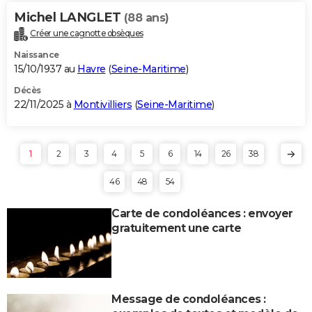
Michel LANGLET
(88 ans)
Créer une cagnotte obsèques
Naissance
15/10/1937 au
Havre
(
Seine-Maritime
)
Décès
22/11/2025 à
Montivilliers
(
Seine-Maritime
)
1
2
3
4
5
6
14
26
38
46
48
54
Carte de condoléances : envoyer
gratuitement une carte
Message de condoléances :