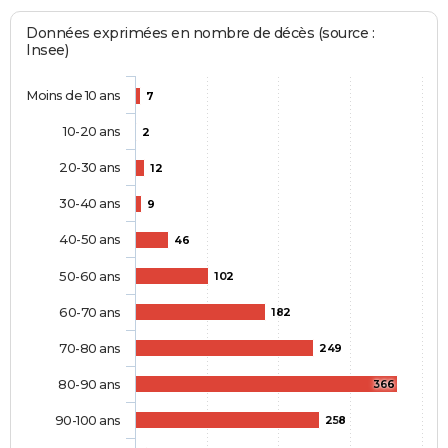
Données exprimées en nombre de décès (source :
Insee)
Moins de 10 ans
7
10-20 ans
2
20-30 ans
12
30-40 ans
9
40-50 ans
46
50-60 ans
102
60-70 ans
182
70-80 ans
249
80-90 ans
366
90-100 ans
258