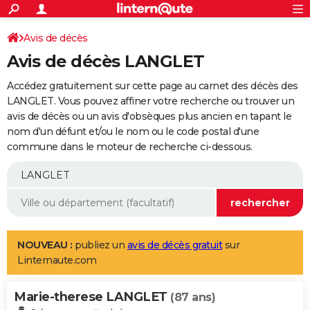
ACTUALITÉS
Connexion
S'inscrire
Avis de décès
Rechercher
Société
Education
Villes
Politique
Faits Divers
Monde
+
SPORT
Avis de décès LANGLET
Football
Cyclisme
Forum
Coupe du monde 2026
Tennis
Rugby
CULTURE
Accédez gratuitement sur cette page au carnet des décès des
TNT
Cinéma
Musique
Programme TV
Streaming
Sorties cinéma
+
LANGLET. Vous pouvez affiner votre recherche ou trouver un
FINANCE
avis de décès ou un avis d'obsèques plus ancien en tapant le
Impôts
Immobilier
Banque
Crédit
Retraite
Epargne
Risques naturels par ville
Assurance
AUTO
nom d'un défunt et/ou le nom ou le code postal d'une
commune dans le moteur de recherche ci-dessous.
Réserver un essai
Berlines
Forum auto
Essais
Citadines
SUV
+
HIGH-TECH
Meilleur smartphone
Ordinateurs
Guide high-tech
Mobiles
Internet
Jeux vidéo
+
BRICOLAGE
Aménagement intérieur
Cuisine
Jardinage
+
Forum
Extérieur
Salle de bains
Rangement
WEEK-END
Escapades
Expositions
Week-end nature
Guides de France
Patrimoine
Musées
+
LIFESTYLE
NOUVEAU :
publiez un
avis de décès gratuit
sur
Linternaute.com
Bien-être
Mode
+
Art de vivre
Loisirs
Modes de vie
SANTE
Marie-therese LANGLET
Guide de la santé
Médicaments
+
Alimentation
Maladies
Sommeil
(87 ans)
VOYAGE