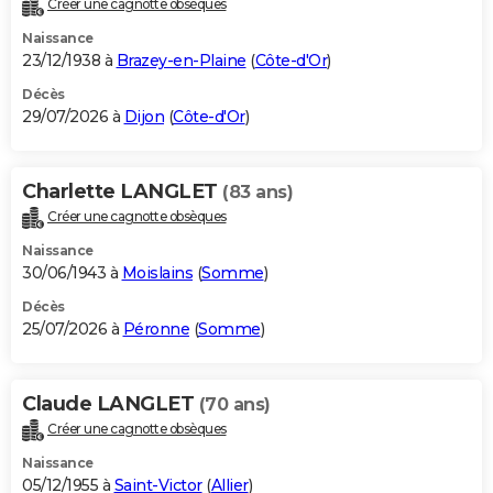
Créer une cagnotte obsèques
City break
Voyage de noces
Climat
Destinations
Voyage nature
Forum
+
PHOTO
Naissance
23/12/1938 à
Brazey-en-Plaine
(
Côte-d'Or
)
GUIDES D'ACHAT
Décès
29/07/2026 à
Dijon
(
Côte-d'Or
)
BONS PLANS
CARTE DE VOEUX
Charlette LANGLET
(83 ans)
Carte Bonne année
Carte Pâques
Carte de Noël
Carte Saint-Valentin
Carte d'anniversaire
DICTIONNAIRE
Créer une cagnotte obsèques
Biographies
Expressions
Dictionnaire
Citations
Proverbes
PROGRAMME TV
Naissance
30/06/1943 à
Moislains
(
Somme
)
COPAINS D'AVANT
Décès
25/07/2026 à
Péronne
(
Somme
)
Se connecter
Collèges
Universités
Service militaire
S'inscrire
Lycées
Primaires
Entreprises
Avis de recherche
AVIS DE DÉCÈS
FORUM
Claude LANGLET
(70 ans)
Lifestyle
Sport
Television
Cinema
Bricolage
Culture
Auto
Voyage
Créer une cagnotte obsèques
Naissance
05/12/1955 à
Saint-Victor
(
Allier
)