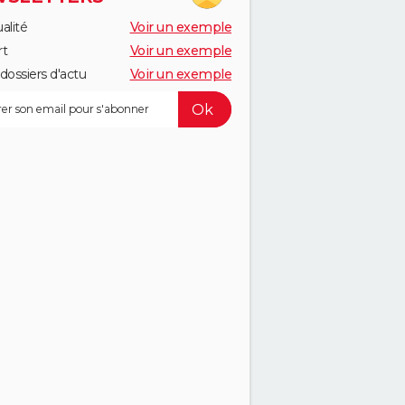
alité
Voir un exemple
rt
Voir un exemple
dossiers d'actu
Voir un exemple