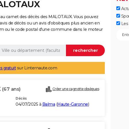
MALOTAUX
Actu
Spo
e au carnet des décès des MALOTAUX. Vous pouvez
 avis de décès ou un avis d'obsèques plus ancien en
Les 
nom ou le code postal d'une commune dans le moteur
s gratuit
sur Linternaute.com
X
(67 ans)
Créer une cagnotte obsèques
Décès
04/07/2025 à
Balma
(
Haute-Garonne
)