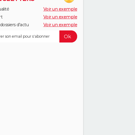
alité
Voir un exemple
rt
Voir un exemple
dossiers d'actu
Voir un exemple