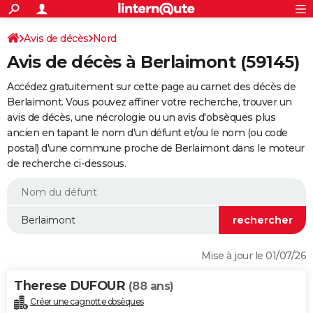
ACTUALITÉS
Connexion
S'inscrire
Avis de décès
Nord
Rechercher
Société
Education
Villes
Politique
Faits Divers
Monde
+
SPORT
Avis de décès à Berlaimont (59145)
Football
Cyclisme
Forum
Coupe du monde 2026
Tennis
Rugby
CULTURE
Accédez gratuitement sur cette page au carnet des décès de
TNT
Cinéma
Musique
Programme TV
Streaming
Sorties cinéma
+
Berlaimont. Vous pouvez affiner votre recherche, trouver un
FINANCE
avis de décès, une nécrologie ou un avis d'obsèques plus
Impôts
Immobilier
Banque
Crédit
Retraite
Epargne
Risques naturels par ville
Assurance
AUTO
ancien en tapant le nom d'un défunt et/ou le nom (ou code
postal) d'une commune proche de Berlaimont dans le moteur
Réserver un essai
Berlines
Forum auto
Essais
Citadines
SUV
+
HIGH-TECH
de recherche ci-dessous.
Meilleur smartphone
Ordinateurs
Guide high-tech
Mobiles
Internet
Jeux vidéo
+
BRICOLAGE
Aménagement intérieur
Cuisine
Jardinage
+
Forum
Extérieur
Salle de bains
Rangement
WEEK-END
Escapades
Expositions
Week-end nature
Guides de France
Patrimoine
Musées
+
LIFESTYLE
Mise à jour le 01/07/26
Bien-être
Mode
+
Art de vivre
Loisirs
Modes de vie
SANTE
Therese DUFOUR
(88 ans)
Guide de la santé
Médicaments
+
Alimentation
Maladies
Sommeil
VOYAGE
Créer une cagnotte obsèques