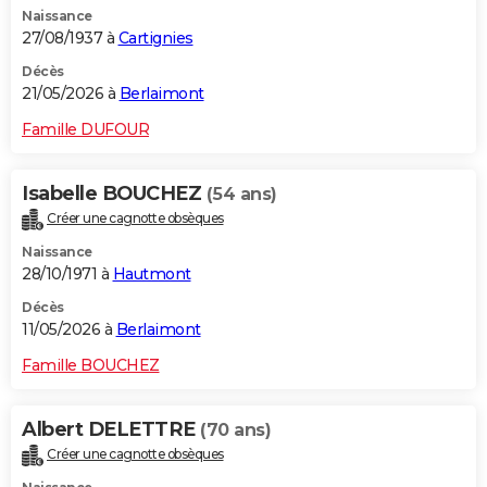
Naissance
City break
Voyage de noces
Climat
Destinations
Voyage nature
Forum
+
PHOTO
27/08/1937 à
Cartignies
GUIDES D'ACHAT
Décès
21/05/2026 à
Berlaimont
BONS PLANS
Famille DUFOUR
CARTE DE VOEUX
Isabelle BOUCHEZ
(54 ans)
Carte Bonne année
Carte Pâques
Carte de Noël
Carte Saint-Valentin
Carte d'anniversaire
DICTIONNAIRE
Créer une cagnotte obsèques
Biographies
Expressions
Dictionnaire
Citations
Proverbes
PROGRAMME TV
Naissance
28/10/1971 à
Hautmont
COPAINS D'AVANT
Décès
11/05/2026 à
Berlaimont
Se connecter
Collèges
Universités
Service militaire
S'inscrire
Lycées
Primaires
Entreprises
Avis de recherche
AVIS DE DÉCÈS
Famille BOUCHEZ
FORUM
Lifestyle
Sport
Television
Cinema
Bricolage
Culture
Auto
Voyage
Albert DELETTRE
(70 ans)
Créer une cagnotte obsèques