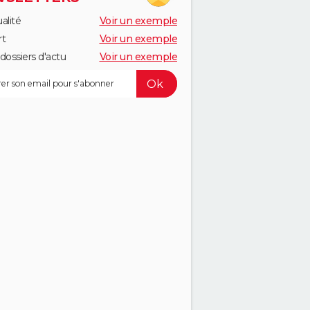
alité
Voir un exemple
rt
Voir un exemple
dossiers d'actu
Voir un exemple