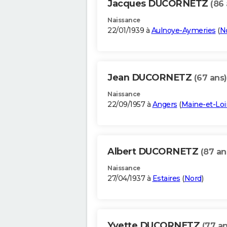
Jacques DUCORNETZ
(86 
Naissance
22/01/1939 à
Aulnoye-Aymeries
(
N
Jean DUCORNETZ
(67 ans)
Naissance
22/09/1957 à
Angers
(
Maine-et-Loi
Albert DUCORNETZ
(87 an
Naissance
27/04/1937 à
Estaires
(
Nord
)
Yvette DUCORNETZ
(77 an