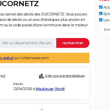
DUCORNETZ
Actu
Spo
e au carnet des décès des DUCORNETZ. Vous pouvez
 avis de décès ou un avis d'obsèques plus ancien en
Les 
nom ou le code postal d'une commune dans le moteur
s gratuit
sur Linternaute.com
ns)
Créer une cagnotte obsèques
Décès
12/04/2026 à
Maubeuge
(
Nord
)