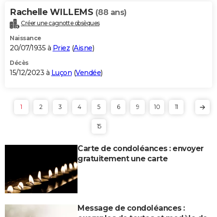
Rachelle WILLEMS
(88 ans)
Créer une cagnotte obsèques
Naissance
20/07/1935 à
Priez
(
Aisne
)
Décès
15/12/2023 à
Luçon
(
Vendée
)
1
2
3
4
5
6
9
10
11
15
Carte de condoléances : envoyer
gratuitement une carte
Message de condoléances :