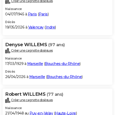
Créer une cagnotte obsèques
City break
Voyage de noces
Climat
Destinations
Voyage nature
Forum
+
PHOTO
Naissance
04/07/1945 à
Paris
(
Paris
)
GUIDES D'ACHAT
Décès
19/05/2026 à
Valençay
(
Indre
)
BONS PLANS
CARTE DE VOEUX
Denyse WILLEMS
(97 ans)
Carte Bonne année
Carte Pâques
Carte de Noël
Carte Saint-Valentin
Carte d'anniversaire
DICTIONNAIRE
Créer une cagnotte obsèques
Biographies
Expressions
Dictionnaire
Citations
Proverbes
PROGRAMME TV
Naissance
17/03/1929 à
Marseille
(
Bouches-du-Rhône
)
COPAINS D'AVANT
Décès
26/04/2026 à
Marseille
(
Bouches-du-Rhône
)
Se connecter
Collèges
Universités
Service militaire
S'inscrire
Lycées
Primaires
Entreprises
Avis de recherche
AVIS DE DÉCÈS
FORUM
Robert WILLEMS
(77 ans)
Lifestyle
Sport
Television
Cinema
Bricolage
Culture
Auto
Voyage
Créer une cagnotte obsèques
Naissance
21/04/1948 au
Puy-en-Velay
(
Haute-Loire
)