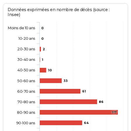
Données exprimées en nombre de décès (source :
Insee)
Moins de 10 ans
0
10-20 ans
0
20-30 ans
2
30-40 ans
1
40-50 ans
10
50-60 ans
33
60-70 ans
61
70-80 ans
86
80-90 ans
117
90-100 ans
64