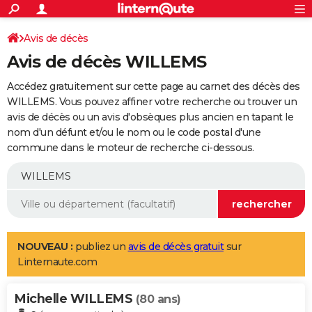
ACTUALITÉS
Connexion
S'inscrire
Avis de décès
Rechercher
Société
Education
Villes
Politique
Faits Divers
Monde
+
SPORT
Avis de décès WILLEMS
Football
Cyclisme
Forum
Coupe du monde 2026
Tennis
Rugby
CULTURE
Accédez gratuitement sur cette page au carnet des décès des
TNT
Cinéma
Musique
Programme TV
Streaming
Sorties cinéma
+
WILLEMS. Vous pouvez affiner votre recherche ou trouver un
FINANCE
avis de décès ou un avis d'obsèques plus ancien en tapant le
Impôts
Immobilier
Banque
Crédit
Retraite
Epargne
Risques naturels par ville
Assurance
AUTO
nom d'un défunt et/ou le nom ou le code postal d'une
commune dans le moteur de recherche ci-dessous.
Réserver un essai
Berlines
Forum auto
Essais
Citadines
SUV
+
HIGH-TECH
Meilleur smartphone
Ordinateurs
Guide high-tech
Mobiles
Internet
Jeux vidéo
+
BRICOLAGE
Aménagement intérieur
Cuisine
Jardinage
+
Forum
Extérieur
Salle de bains
Rangement
WEEK-END
Escapades
Expositions
Week-end nature
Guides de France
Patrimoine
Musées
+
LIFESTYLE
NOUVEAU :
publiez un
avis de décès gratuit
sur
Linternaute.com
Bien-être
Mode
+
Art de vivre
Loisirs
Modes de vie
SANTE
Michelle WILLEMS
Guide de la santé
Médicaments
+
Alimentation
Maladies
Sommeil
(80 ans)
VOYAGE