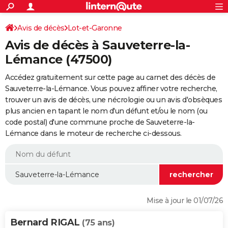
ACTUALITÉS
Connexion
S'inscrire
Avis de décès
Lot-et-Garonne
Rechercher
Société
Education
Villes
Politique
Faits Divers
Monde
+
SPORT
Avis de décès à Sauveterre-la-
Football
Cyclisme
Forum
Coupe du monde 2026
Tennis
Rugby
CULTURE
Lémance (47500)
TNT
Cinéma
Musique
Programme TV
Streaming
Sorties cinéma
+
FINANCE
Accédez gratuitement sur cette page au carnet des décès de
Sauveterre-la-Lémance. Vous pouvez affiner votre recherche,
Impôts
Immobilier
Banque
Crédit
Retraite
Epargne
Risques naturels par ville
Assurance
AUTO
trouver un avis de décès, une nécrologie ou un avis d'obsèques
plus ancien en tapant le nom d'un défunt et/ou le nom (ou
Réserver un essai
Berlines
Forum auto
Essais
Citadines
SUV
+
HIGH-TECH
code postal) d'une commune proche de Sauveterre-la-
Lémance dans le moteur de recherche ci-dessous.
Meilleur smartphone
Ordinateurs
Guide high-tech
Mobiles
Internet
Jeux vidéo
+
BRICOLAGE
Aménagement intérieur
Cuisine
Jardinage
+
Forum
Extérieur
Salle de bains
Rangement
WEEK-END
Escapades
Expositions
Week-end nature
Guides de France
Patrimoine
Musées
+
LIFESTYLE
Bien-être
Mode
+
Art de vivre
Loisirs
Modes de vie
SANTE
Mise à jour le 01/07/26
Guide de la santé
Médicaments
+
Alimentation
Maladies
Sommeil
VOYAGE
Bernard RIGAL
(75 ans)