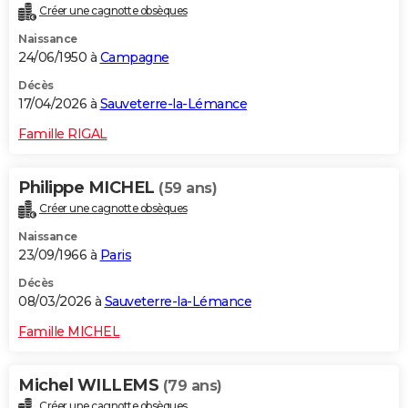
Créer une cagnotte obsèques
City break
Voyage de noces
Climat
Destinations
Voyage nature
Forum
+
PHOTO
Naissance
24/06/1950 à
Campagne
GUIDES D'ACHAT
Décès
BONS PLANS
17/04/2026 à
Sauveterre-la-Lémance
CARTE DE VOEUX
Famille RIGAL
Carte Bonne année
Carte Pâques
Carte de Noël
Carte Saint-Valentin
Carte d'anniversaire
DICTIONNAIRE
Philippe MICHEL
(59 ans)
Biographies
Expressions
Dictionnaire
Citations
Proverbes
PROGRAMME TV
Créer une cagnotte obsèques
Naissance
COPAINS D'AVANT
23/09/1966 à
Paris
Se connecter
Collèges
Universités
Service militaire
S'inscrire
Lycées
Primaires
Entreprises
Avis de recherche
AVIS DE DÉCÈS
Décès
08/03/2026 à
Sauveterre-la-Lémance
FORUM
Famille MICHEL
Lifestyle
Sport
Television
Cinema
Bricolage
Culture
Auto
Voyage
Michel WILLEMS
(79 ans)
Créer une cagnotte obsèques