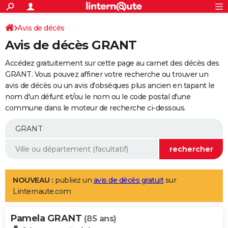
ACTUALITÉS
Connexion
S'inscrire
Avis de décès
Rechercher
Société
Education
Villes
Politique
Faits Divers
Monde
+
SPORT
Avis de décès GRANT
Football
Cyclisme
Forum
Coupe du monde 2026
Tennis
Rugby
CULTURE
Accédez gratuitement sur cette page au carnet des décès des
TNT
Cinéma
Musique
Programme TV
Streaming
Sorties cinéma
+
GRANT. Vous pouvez affiner votre recherche ou trouver un
FINANCE
avis de décès ou un avis d'obsèques plus ancien en tapant le
Impôts
Immobilier
Banque
Crédit
Retraite
Epargne
Risques naturels par ville
Assurance
AUTO
nom d'un défunt et/ou le nom ou le code postal d'une
commune dans le moteur de recherche ci-dessous.
Réserver un essai
Berlines
Forum auto
Essais
Citadines
SUV
+
HIGH-TECH
Meilleur smartphone
Ordinateurs
Guide high-tech
Mobiles
Internet
Jeux vidéo
+
BRICOLAGE
Aménagement intérieur
Cuisine
Jardinage
+
Forum
Extérieur
Salle de bains
Rangement
WEEK-END
Escapades
Expositions
Week-end nature
Guides de France
Patrimoine
Musées
+
LIFESTYLE
NOUVEAU :
publiez un
avis de décès gratuit
sur
Linternaute.com
Bien-être
Mode
+
Art de vivre
Loisirs
Modes de vie
SANTE
Pamela GRANT
Guide de la santé
Médicaments
+
Alimentation
Maladies
Sommeil
(85 ans)
VOYAGE