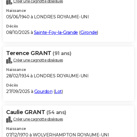
Créer une cagnotte obsèques
City break
Voyage de noces
Climat
Destinations
Voyage nature
Forum
+
PHOTO
Naissance
05/06/1940 à LONDRES ROYAUME-UNI
GUIDES D'ACHAT
Décès
08/10/2025 à
Sainte-Foy-la-Grande
(
Gironde
)
BONS PLANS
CARTE DE VOEUX
Terence GRANT
(91 ans)
Carte Bonne année
Carte Pâques
Carte de Noël
Carte Saint-Valentin
Carte d'anniversaire
DICTIONNAIRE
Créer une cagnotte obsèques
Biographies
Expressions
Dictionnaire
Citations
Proverbes
PROGRAMME TV
Naissance
28/02/1934 à LONDRES ROYAUME-UNI
COPAINS D'AVANT
Décès
27/09/2025 à
Gourdon
(
Lot
)
Se connecter
Collèges
Universités
Service militaire
S'inscrire
Lycées
Primaires
Entreprises
Avis de recherche
AVIS DE DÉCÈS
FORUM
Caulie GRANT
(54 ans)
Lifestyle
Sport
Television
Cinema
Bricolage
Culture
Auto
Voyage
Créer une cagnotte obsèques
Naissance
07/12/1970 à WOLVERHAMPTON ROYAUME-UNI