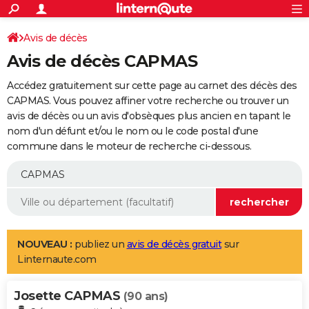
ACTUALITÉS
Connexion
S'inscrire
Avis de décès
Rechercher
Société
Education
Villes
Politique
Faits Divers
Monde
+
SPORT
Avis de décès CAPMAS
Football
Cyclisme
Forum
Coupe du monde 2026
Tennis
Rugby
CULTURE
Accédez gratuitement sur cette page au carnet des décès des
TNT
Cinéma
Musique
Programme TV
Streaming
Sorties cinéma
+
CAPMAS. Vous pouvez affiner votre recherche ou trouver un
FINANCE
avis de décès ou un avis d'obsèques plus ancien en tapant le
Impôts
Immobilier
Banque
Crédit
Retraite
Epargne
Risques naturels par ville
Assurance
AUTO
nom d'un défunt et/ou le nom ou le code postal d'une
commune dans le moteur de recherche ci-dessous.
Réserver un essai
Berlines
Forum auto
Essais
Citadines
SUV
+
HIGH-TECH
Meilleur smartphone
Ordinateurs
Guide high-tech
Mobiles
Internet
Jeux vidéo
+
BRICOLAGE
Aménagement intérieur
Cuisine
Jardinage
+
Forum
Extérieur
Salle de bains
Rangement
WEEK-END
Escapades
Expositions
Week-end nature
Guides de France
Patrimoine
Musées
+
LIFESTYLE
NOUVEAU :
publiez un
avis de décès gratuit
sur
Linternaute.com
Bien-être
Mode
+
Art de vivre
Loisirs
Modes de vie
SANTE
Josette CAPMAS
Guide de la santé
Médicaments
+
Alimentation
Maladies
Sommeil
(90 ans)
VOYAGE