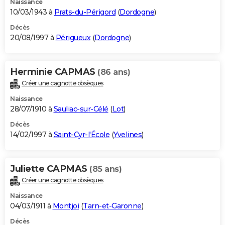
Naissance
10/03/1943 à
Prats-du-Périgord
(
Dordogne
)
Décès
20/08/1997 à
Périgueux
(
Dordogne
)
Herminie CAPMAS
(86 ans)
Créer une cagnotte obsèques
Naissance
28/07/1910 à
Sauliac-sur-Célé
(
Lot
)
Décès
14/02/1997 à
Saint-Cyr-l'École
(
Yvelines
)
Juliette CAPMAS
(85 ans)
Créer une cagnotte obsèques
Naissance
04/03/1911 à
Montjoi
(
Tarn-et-Garonne
)
Décès