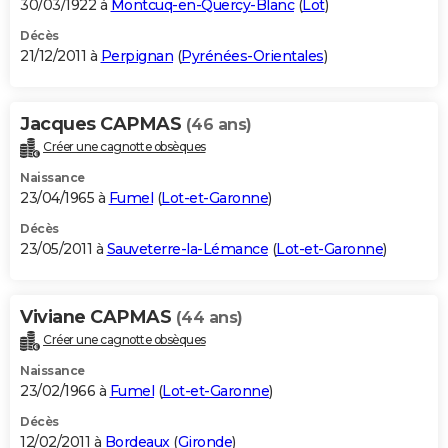
30/03/1922 à
Montcuq-en-Quercy-Blanc
(
Lot
)
Décès
21/12/2011 à
Perpignan
(
Pyrénées-Orientales
)
Jacques CAPMAS
(46 ans)
Créer une cagnotte obsèques
Naissance
23/04/1965 à
Fumel
(
Lot-et-Garonne
)
Décès
23/05/2011 à
Sauveterre-la-Lémance
(
Lot-et-Garonne
)
Viviane CAPMAS
(44 ans)
Créer une cagnotte obsèques
Naissance
23/02/1966 à
Fumel
(
Lot-et-Garonne
)
Décès
12/02/2011 à
Bordeaux
(
Gironde
)