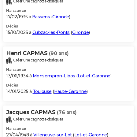
Créer une cagnotte obsèques
City break
Voyage de noces
Climat
Destinations
Voyage nature
Forum
+
PHOTO
Naissance
17/02/1935 à
Bassens
(
Gironde
)
GUIDES D'ACHAT
Décès
15/10/2025 à
Cubzac-les-Ponts
(
Gironde
)
BONS PLANS
CARTE DE VOEUX
Henri CAPMAS
(90 ans)
Carte Bonne année
Carte Pâques
Carte de Noël
Carte Saint-Valentin
Carte d'anniversaire
DICTIONNAIRE
Créer une cagnotte obsèques
Biographies
Expressions
Dictionnaire
Citations
Proverbes
PROGRAMME TV
Naissance
13/06/1934 à
Monsempron-Libos
(
Lot-et-Garonne
)
COPAINS D'AVANT
Décès
14/01/2025 à
Toulouse
(
Haute-Garonne
)
Se connecter
Collèges
Universités
Service militaire
S'inscrire
Lycées
Primaires
Entreprises
Avis de recherche
AVIS DE DÉCÈS
FORUM
Jacques CAPMAS
(76 ans)
Lifestyle
Sport
Television
Cinema
Bricolage
Culture
Auto
Voyage
Créer une cagnotte obsèques
Naissance
27/04/1948 à
Villeneuve-sur-Lot
(
Lot-et-Garonne
)