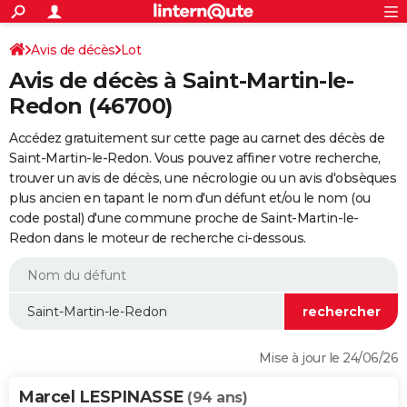
ACTUALITÉS
Connexion
S'inscrire
Avis de décès
Lot
Rechercher
Société
Education
Villes
Politique
Faits Divers
Monde
+
SPORT
Avis de décès à Saint-Martin-le-
Football
Cyclisme
Forum
Coupe du monde 2026
Tennis
Rugby
CULTURE
Redon (46700)
TNT
Cinéma
Musique
Programme TV
Streaming
Sorties cinéma
+
FINANCE
Accédez gratuitement sur cette page au carnet des décès de
Saint-Martin-le-Redon. Vous pouvez affiner votre recherche,
Impôts
Immobilier
Banque
Crédit
Retraite
Epargne
Risques naturels par ville
Assurance
AUTO
trouver un avis de décès, une nécrologie ou un avis d'obsèques
plus ancien en tapant le nom d'un défunt et/ou le nom (ou
Réserver un essai
Berlines
Forum auto
Essais
Citadines
SUV
+
HIGH-TECH
code postal) d'une commune proche de Saint-Martin-le-
Redon dans le moteur de recherche ci-dessous.
Meilleur smartphone
Ordinateurs
Guide high-tech
Mobiles
Internet
Jeux vidéo
+
BRICOLAGE
Aménagement intérieur
Cuisine
Jardinage
+
Forum
Extérieur
Salle de bains
Rangement
WEEK-END
Escapades
Expositions
Week-end nature
Guides de France
Patrimoine
Musées
+
LIFESTYLE
Bien-être
Mode
+
Art de vivre
Loisirs
Modes de vie
SANTE
Mise à jour le 24/06/26
Guide de la santé
Médicaments
+
Alimentation
Maladies
Sommeil
VOYAGE
Marcel LESPINASSE
(94 ans)