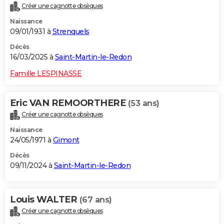
Créer une cagnotte obsèques
City break
Voyage de noces
Climat
Destinations
Voyage nature
Forum
+
PHOTO
Naissance
09/01/1931 à
Strenquels
GUIDES D'ACHAT
Décès
BONS PLANS
16/03/2025 à
Saint-Martin-le-Redon
CARTE DE VOEUX
Famille LESPINASSE
Carte Bonne année
Carte Pâques
Carte de Noël
Carte Saint-Valentin
Carte d'anniversaire
DICTIONNAIRE
Eric VAN REMOORTHERE
(53 ans)
Biographies
Expressions
Dictionnaire
Citations
Proverbes
PROGRAMME TV
Créer une cagnotte obsèques
Naissance
COPAINS D'AVANT
24/05/1971 à
Gimont
Se connecter
Collèges
Universités
Service militaire
S'inscrire
Lycées
Primaires
Entreprises
Avis de recherche
AVIS DE DÉCÈS
Décès
09/11/2024 à
Saint-Martin-le-Redon
FORUM
Lifestyle
Sport
Television
Cinema
Bricolage
Culture
Auto
Voyage
Louis WALTER
(67 ans)
Créer une cagnotte obsèques