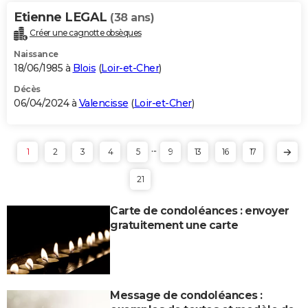
Etienne LEGAL
(38 ans)
Créer une cagnotte obsèques
Naissance
18/06/1985 à
Blois
(
Loir-et-Cher
)
Décès
06/04/2024 à
Valencisse
(
Loir-et-Cher
)
...
1
2
3
4
5
9
13
16
17
21
Carte de condoléances : envoyer
gratuitement une carte
Message de condoléances :