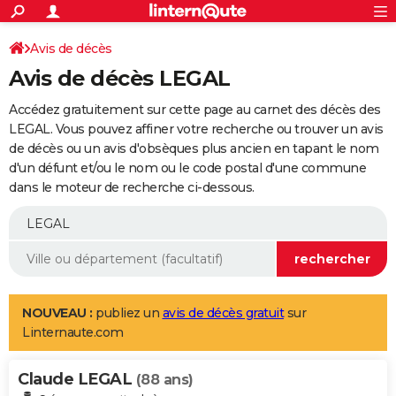
ACTUALITÉS
Connexion
S'inscrire
Avis de décès
Rechercher
Société
Education
Villes
Politique
Faits Divers
Monde
+
SPORT
Avis de décès LEGAL
Football
Cyclisme
Forum
Coupe du monde 2026
Tennis
Rugby
CULTURE
Accédez gratuitement sur cette page au carnet des décès des
TNT
Cinéma
Musique
Programme TV
Streaming
Sorties cinéma
+
LEGAL. Vous pouvez affiner votre recherche ou trouver un avis
FINANCE
de décès ou un avis d'obsèques plus ancien en tapant le nom
Impôts
Immobilier
Banque
Crédit
Retraite
Epargne
Risques naturels par ville
Assurance
AUTO
d'un défunt et/ou le nom ou le code postal d'une commune
dans le moteur de recherche ci-dessous.
Réserver un essai
Berlines
Forum auto
Essais
Citadines
SUV
+
HIGH-TECH
Meilleur smartphone
Ordinateurs
Guide high-tech
Mobiles
Internet
Jeux vidéo
+
BRICOLAGE
Aménagement intérieur
Cuisine
Jardinage
+
Forum
Extérieur
Salle de bains
Rangement
WEEK-END
Escapades
Expositions
Week-end nature
Guides de France
Patrimoine
Musées
+
LIFESTYLE
NOUVEAU :
publiez un
avis de décès gratuit
sur
Linternaute.com
Bien-être
Mode
+
Art de vivre
Loisirs
Modes de vie
SANTE
Claude LEGAL
Guide de la santé
Médicaments
+
Alimentation
Maladies
Sommeil
(88 ans)
VOYAGE