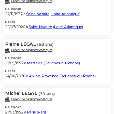
Créer une cagnotte obsèques
City break
Voyage de noces
Climat
Destinations
Voyage nature
Forum
+
PHOTO
Naissance
22/11/1937 à
Saint-Nazaire
(
Loire-Atlantique
)
GUIDES D'ACHAT
Décès
26/07/2026 à
Saint-Nazaire
(
Loire-Atlantique
)
BONS PLANS
CARTE DE VOEUX
Pierre LEGAL
(68 ans)
Carte Bonne année
Carte Pâques
Carte de Noël
Carte Saint-Valentin
Carte d'anniversaire
DICTIONNAIRE
Créer une cagnotte obsèques
Biographies
Expressions
Dictionnaire
Citations
Proverbes
PROGRAMME TV
Naissance
21/09/1957 à
Marseille
(
Bouches-du-Rhône
)
COPAINS D'AVANT
Décès
24/06/2026 à
Aix-en-Provence
(
Bouches-du-Rhône
)
Se connecter
Collèges
Universités
Service militaire
S'inscrire
Lycées
Primaires
Entreprises
Avis de recherche
AVIS DE DÉCÈS
FORUM
Michel LEGAL
(74 ans)
Lifestyle
Sport
Television
Cinema
Bricolage
Culture
Auto
Voyage
Créer une cagnotte obsèques
Naissance
21/03/1952 à
Paris
(
Paris
)