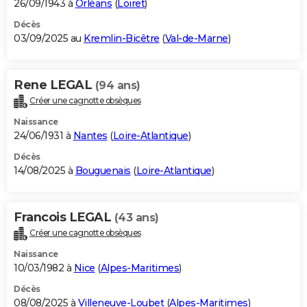
26/09/1943 à
Orléans
(
Loiret
)
Décès
03/09/2025 au
Kremlin-Bicêtre
(
Val-de-Marne
)
Rene LEGAL
(94 ans)
Créer une cagnotte obsèques
Naissance
24/06/1931 à
Nantes
(
Loire-Atlantique
)
Décès
14/08/2025 à
Bouguenais
(
Loire-Atlantique
)
Francois LEGAL
(43 ans)
Créer une cagnotte obsèques
Naissance
10/03/1982 à
Nice
(
Alpes-Maritimes
)
Décès
08/08/2025 à
Villeneuve-Loubet
(
Alpes-Maritimes
)