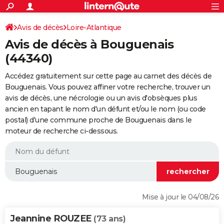
ACTUALITÉS
Connexion
S'inscrire
Avis de décès
Loire-Atlantique
Rechercher
Société
Education
Villes
Politique
Faits Divers
Monde
+
SPORT
Avis de décès à Bouguenais
Football
Cyclisme
Forum
Coupe du monde 2026
Tennis
Rugby
CULTURE
(44340)
TNT
Cinéma
Musique
Programme TV
Streaming
Sorties cinéma
+
FINANCE
Accédez gratuitement sur cette page au carnet des décès de
Bouguenais. Vous pouvez affiner votre recherche, trouver un
Impôts
Immobilier
Banque
Crédit
Retraite
Epargne
Risques naturels par ville
Assurance
AUTO
avis de décès, une nécrologie ou un avis d'obsèques plus
ancien en tapant le nom d'un défunt et/ou le nom (ou code
Réserver un essai
Berlines
Forum auto
Essais
Citadines
SUV
+
HIGH-TECH
postal) d'une commune proche de Bouguenais dans le
moteur de recherche ci-dessous.
Meilleur smartphone
Ordinateurs
Guide high-tech
Mobiles
Internet
Jeux vidéo
+
BRICOLAGE
Aménagement intérieur
Cuisine
Jardinage
+
Forum
Extérieur
Salle de bains
Rangement
WEEK-END
Escapades
Expositions
Week-end nature
Guides de France
Patrimoine
Musées
+
LIFESTYLE
Bien-être
Mode
+
Art de vivre
Loisirs
Modes de vie
SANTE
Mise à jour le 04/08/26
Guide de la santé
Médicaments
+
Alimentation
Maladies
Sommeil
VOYAGE
Jeannine ROUZEE
(73 ans)