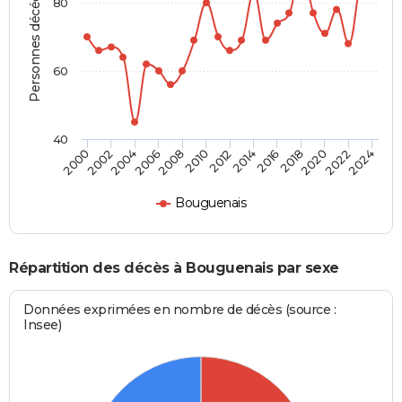
Personnes décédées
80
60
40
2012
2004
2018
2010
2024
2002
2016
2008
2022
2000
2014
2006
2020
Bouguenais
Répartition des décès à Bouguenais par sexe
Données exprimées en nombre de décès (source :
Insee)