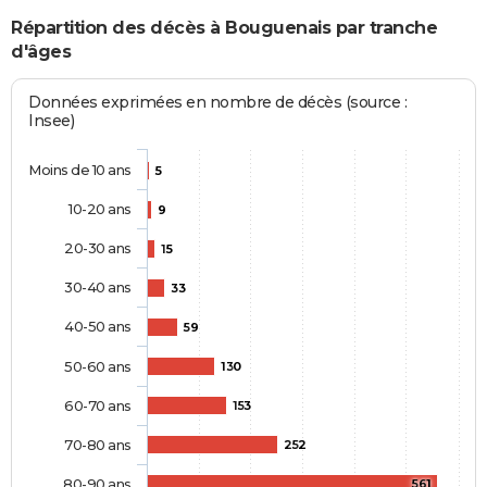
Répartition des décès à Bouguenais par tranche
d'âges
Données exprimées en nombre de décès (source :
Insee)
Moins de 10 ans
5
10-20 ans
9
20-30 ans
15
30-40 ans
33
40-50 ans
59
50-60 ans
130
60-70 ans
153
70-80 ans
252
80-90 ans
561