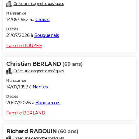
Créer une cagnotte obsèques
City break
Voyage de noces
Climat
Destinations
Voyage nature
Forum
+
PHOTO
Naissance
14/09/1952 au
Croisic
GUIDES D'ACHAT
Décès
BONS PLANS
21/07/2026 à
Bouguenais
CARTE DE VOEUX
Famille ROUZEE
Carte Bonne année
Carte Pâques
Carte de Noël
Carte Saint-Valentin
Carte d'anniversaire
DICTIONNAIRE
Christian BERLAND
(69 ans)
Biographies
Expressions
Dictionnaire
Citations
Proverbes
PROGRAMME TV
Créer une cagnotte obsèques
Naissance
COPAINS D'AVANT
14/07/1957 à
Nantes
Se connecter
Collèges
Universités
Service militaire
S'inscrire
Lycées
Primaires
Entreprises
Avis de recherche
AVIS DE DÉCÈS
Décès
20/07/2026 à
Bouguenais
FORUM
Famille BERLAND
Lifestyle
Sport
Television
Cinema
Bricolage
Culture
Auto
Voyage
Richard RABOUIN
(60 ans)
Créer une cagnotte obsèques