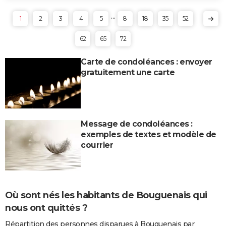
...
1
2
3
4
5
8
18
35
52
62
65
72
Carte de condoléances : envoyer
gratuitement une carte
Message de condoléances :
exemples de textes et modèle de
courrier
Où sont nés les habitants de Bouguenais qui
nous ont quittés ?
Répartition des personnes disparues à Bouguenais par